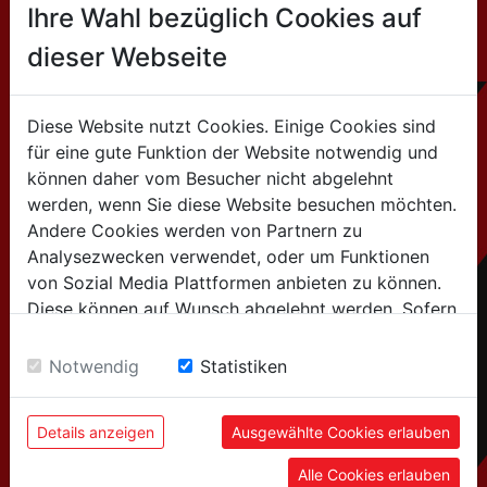
Ihre Wahl bezüglich Cookies auf
dieser Webseite
CONTACTO
Diese Website nutzt Cookies. Einige Cookies sind
HOLZMANN MASCHINEN GmbH
für eine gute Funktion der Website notwendig und
Marktplatz 4 / 4170 Haslach / Austria
können daher vom Besucher nicht abgelehnt
werden, wenn Sie diese Website besuchen möchten.
Tel:+43 7289 / 71562-0
Andere Cookies werden von Partnern zu
Analysezwecken verwendet, oder um Funktionen
info@holzmann-maschinen.at
von Sozial Media Plattformen anbieten zu können.
Diese können auf Wunsch abgelehnt werden. Sofern
Nous vendons uniquement via des distributeurs
sie unsere Webseite weiter nutzen, geben Sie
spécialisés !
Einwilligung zu unseren Cookies.
Notwendig
Statistiken
Details anzeigen
Ausgewählte Cookies erlauben
Alle Cookies erlauben