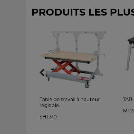
PRODUITS LES PLU
ues
Table de travail à hauteur
TABL
réglable
MF7
SHT310