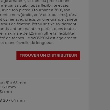
usage amateur, scolaire ou professionnel,
par sa stabilité, sa flexibilité et ses
. Avec son plateau tournant à 360°, son
ents mors (droits, en V et tubulaires), c'est
r et usiner avec précision une grande variété
trous de fixation, l'étau se fixe solidement
rantissant un maintien parfait dans toutes
re maximale de 125 mm offre la flexibilité
iété de tâches. Le WBS150M est également
 et d'une échelle de longueur.
TROUVER UN DISTRIBUTEUR
e : 81 x 65 mm
 : 150 mm
125 mm
 Ø 20 - 64 mm