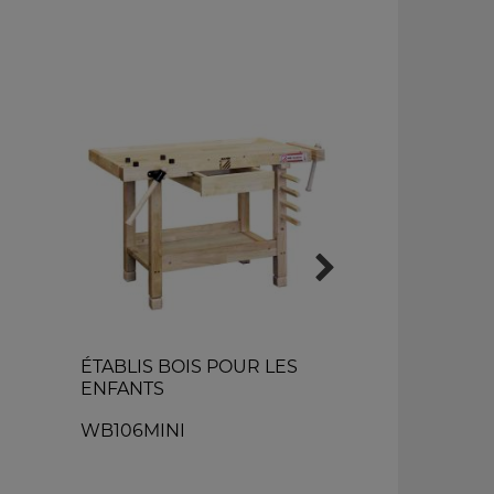
ÉTABLIS BOIS POUR LES
Table éléva
ENFANTS
à ciseaux
WB106MINI
SHT150XF