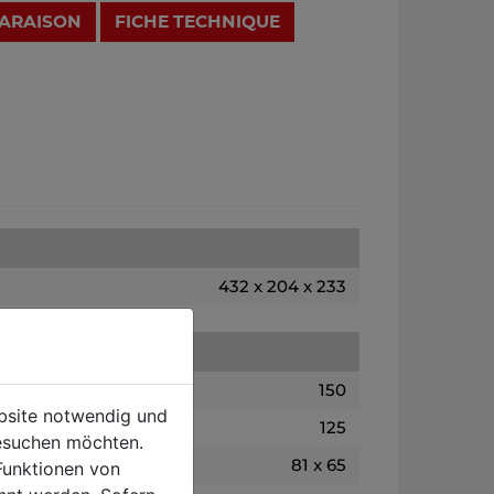
PARAISON
FICHE TECHNIQUE
432 x 204 x 233
150
ebsite notwendig und
125
esuchen möchten.
81 x 65
Funktionen von