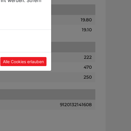
hnt werden. Sofern
19.80
19.10
222
Alle Cookies erlauben
470
250
9120132141608