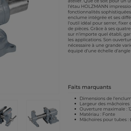
atelier. Que ce soit pour un 
l'étau HOLZMANN impressionne 
fonctionnalités sophistiquées
enclume intégrée et ses différ
l'outil idéal pour serrer, fixe
de pièces. Grâce à ses quatre 
sur n'importe quel établi, ga
les applications. Son ouvertu
nécessaire à une grande var
équipé d'une échelle d'angle
Faits marquants
Dimensions de l'enclum
Largeur des mâchoires
Ouverture maximale : 
Matériau : Fonte
Mâchoires pour tubes :