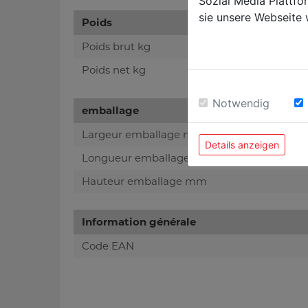
Sozial Media Plattf
sie unsere Webseite 
Poids
Poids brut kg
Poids net kg
Notwendig
emballage
Largeur emballage mm
Details anzeigen
Longueur emballage mm
Hauteur emballage mm
Information générale
Code EAN