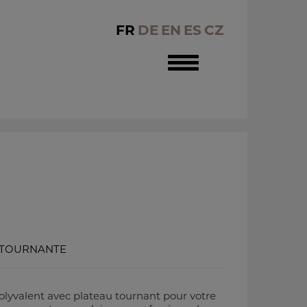
FR
DE
EN
ES
CZ
Toggle
navigation
E TOURNANTE
lyvalent avec plateau tournant pour votre