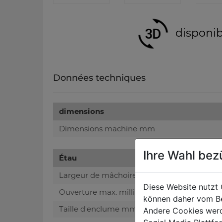
disponib
Données techniques
dimensions
Dimensions machine mm
Ihre Wahl bez
Étau
Largeur de mâchoire en mm
Diese Website nutzt 
Ouverture max. millimètre
können daher vom Be
Taille d'enclume mm
Andere Cookies werd