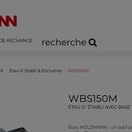
recherche
 DE RECHANGE
ER
Étau d´Etabli & Enclumes
WBS150M
WBS150M
ÉTAU D´ÉTABLI AVEC BAS
Étau HOLZMANN : un outil po