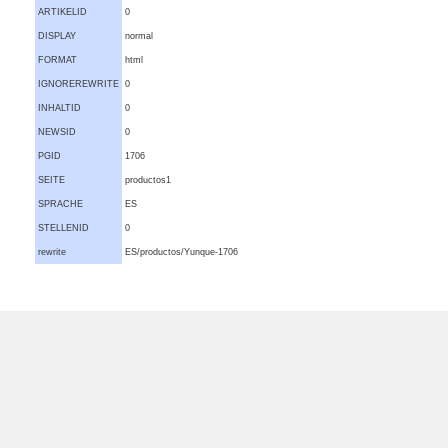
ARTIKELID
0
DISPLAY
normal
FORMAT
html
IGNOREREWRITE
0
INHALTID
0
NEWSID
0
PGID
1706
SEITE
productos1
SPRACHE
ES
STELLENID
0
rewrite
ES/productos/Yunque-1706