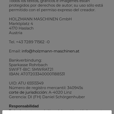
Todos los textos, gráficos e imágenes están
protegidos por derechos de autor; su uso sólo está
permitido con el permiso expreso del creador.
HOLZMANN MASCHINEN GmbH
Marktplatz 4
4170 Haslach
Austria
Tel. +43 7289 71562 -0
Email:
info@holzmann-maschinen.at
Bankverbindung:
Sparkasse Rohrbach
SWIFT-BIC: SMWRAT21
IBAN: AT072033400001188531
UID: ATU 65513349
Número de registro mercantil: 340945s
corte de jurisdicción
: A-4020 Linz
Gerencia: DI (FH) Daniel Schörgenhuber
Responsabilidad
Todos los textos en el sitio web han sido cuidadosamente