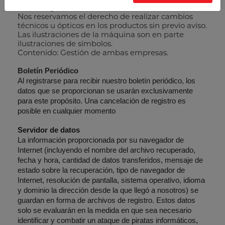
Notas legales
Nos reservamos el derecho de realizar cambios
técnicos u ópticos en los productos sin previo aviso.
Las ilustraciones de la máquina son en parte
ilustraciones de símbolos.
Contenido: Gestión de ambas empresas.
Boletín Periódico
Al registrarse para recibir nuestro boletín periódico, los
datos que se proporcionan se usarán exclusivamente
para este propósito. Una cancelación de registro es
posible en cualquier momento
Servidor de datos
La información proporcionada por su navegador de
Internet (incluyendo el nombre del archivo recuperado,
fecha y hora, cantidad de datos transferidos, mensaje de
estado sobre la recuperación, tipo de navegador de
Internet, resolución de pantalla, sistema operativo, idioma
y dominio la dirección desde la que llegó a nosotros) se
guardan en forma de archivos de registro. Estos datos
solo se evaluarán en la medida en que sea necesario
identificar y combatir un ataque de piratas informáticos,