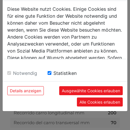
Tornos
Diese Website nutzt Cookies. Einige Cookies sind
für eine gute Funktion der Website notwendig und
Distancia entre puntos mm
300
können daher vom Besucher nicht abgelehnt
Altura de puntas mm
90
werden, wenn Sie diese Website besuchen möchten.
Andere Cookies werden von Partnern zu
Diámetro admisible sobre la bancada mm
180
Analysezwecken verwendet, oder um Funktionen
Diámetro sobre el carro mm
105
von Sozial Media Plattformen anbieten zu können.
Diese können auf Wunsch abgelehnt werden. Sofern
Velocidades min-1
50-2500
sie unsere Webseite weiter nutzen, geben Sie
Diámetro interior del husillo mm
20
Einwilligung zu unseren Cookies.
Notwendig
Statistiken
Cono morse del husillo principal
MK3/MT3
Cono morse del contrapunto
MK2/MT2
Details anzeigen
Ausgewählte Cookies erlauben
Rango avance
0,009-0,04 mm/U (10)
Alle Cookies erlauben
longitudinal
Recorrido carro longitudinal mm
200
Recorrido del carro transversal mm
70