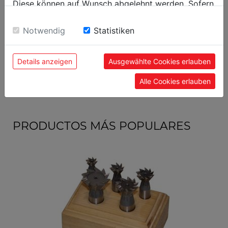
Diese können auf Wunsch abgelehnt werden. Sofern
sie unsere Webseite weiter nutzen, geben Sie
Largo embalaje mm
280
Einwilligung zu unseren Cookies.
Notwendig
Statistiken
Datos generales
Details anzeigen
Ausgewählte Cookies erlauben
Código EAN
9120039901800
Alle Cookies erlauben
PRODUCTOS MÁS POPULARES