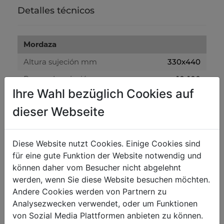
Detalles técnicos
Mordaza
Altura sujeción mm
330x440
Rango de sujeción mm
10-100
Ihre Wahl bezüglich Cookies auf
Base sujeción mm
195x160
dieser Webseite
Peso
Peso neto kg
7
Diese Website nutzt Cookies. Einige Cookies sind
für eine gute Funktion der Website notwendig und
Peso bruto kg
8
können daher vom Besucher nicht abgelehnt
werden, wenn Sie diese Website besuchen möchten.
Embalaje
Andere Cookies werden von Partnern zu
Analysezwecken verwendet, oder um Funktionen
Alto embalaje mm
360
von Sozial Media Plattformen anbieten zu können.
Ancho embalaje mm
250