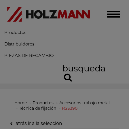
Toggle
naviga
Productos
Distribuidores
PIEZAS DE RECAMBIO
busqueda
Home
Productos
Accesorios trabajo metal
Técnica de fijación
RSS390
atrás ir a la selección