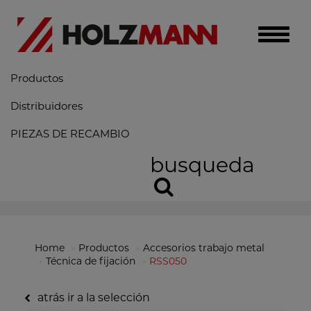
Toggle
naviga
Productos
Distribuidores
PIEZAS DE RECAMBIO
busqueda
Home
Productos
Accesorios trabajo metal
Técnica de fijación
RSS050
atrás ir a la selección