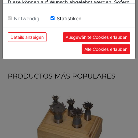
Diese können auf Wunsch abgelehnt werden. Sofern
sie unsere Webseite weiter nutzen, geben Sie
Largo embalaje mm
370
Einwilligung zu unseren Cookies.
Notwendig
Statistiken
Datos generales
Details anzeigen
Ausgewählte Cookies erlauben
Código EAN
9120039901787
Alle Cookies erlauben
PRODUCTOS MÁS POPULARES