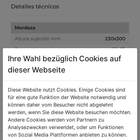
Detalles técnicos
Mordaza
Altura sujeción mm
230x300
Rango de sujeción mm
10-62
Ihre Wahl bezüglich Cookies auf
Base sujeción mm
125x103
dieser Webseite
Peso
Peso neto kg
3
Diese Website nutzt Cookies. Einige Cookies sind
für eine gute Funktion der Website notwendig und
Peso bruto kg
3.50
können daher vom Besucher nicht abgelehnt
werden, wenn Sie diese Website besuchen möchten.
Embalaje
Andere Cookies werden von Partnern zu
Analysezwecken verwendet, oder um Funktionen
Alto embalaje mm
260
von Sozial Media Plattformen anbieten zu können.
Ancho embalaje mm
210