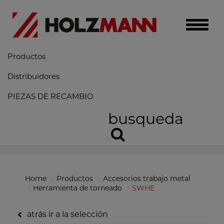
Toggle
naviga
Productos
Distribuidores
PIEZAS DE RECAMBIO
busqueda
Home
Productos
Accesorios trabajo metal
Herramienta de torneado
SWHE
atrás ir a la selección