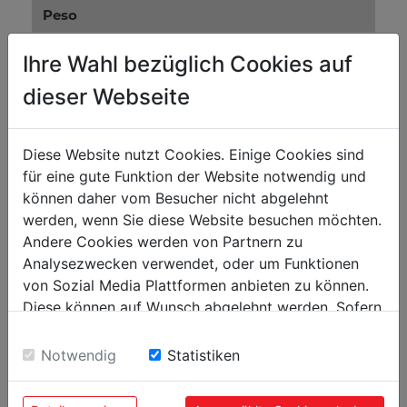
Peso
Peso neto kg
7.50
Ihre Wahl bezüglich Cookies auf
Peso bruto kg
8
dieser Webseite
Embalaje
Diese Website nutzt Cookies. Einige Cookies sind
Alto embalaje mm
140
für eine gute Funktion der Website notwendig und
Ancho embalaje mm
270
können daher vom Besucher nicht abgelehnt
werden, wenn Sie diese Website besuchen möchten.
Largo embalaje mm
290
Andere Cookies werden von Partnern zu
Analysezwecken verwendet, oder um Funktionen
Datos generales
von Sozial Media Plattformen anbieten zu können.
Diese können auf Wunsch abgelehnt werden. Sofern
Código EAN
9120058371271
sie unsere Webseite weiter nutzen, geben Sie
Einwilligung zu unseren Cookies.
Notwendig
Statistiken