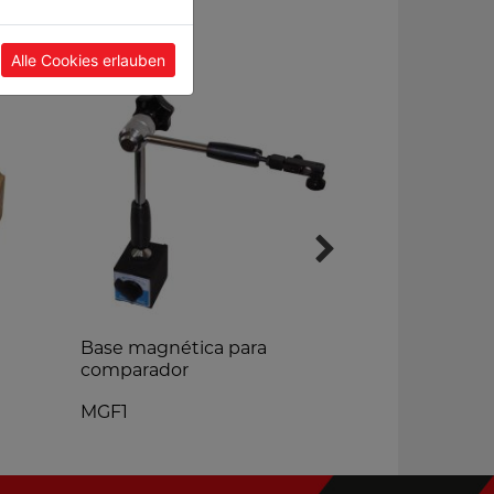
Alle Cookies erlauben
Base magnética para
Mordaza
comparador
M120
MGF1