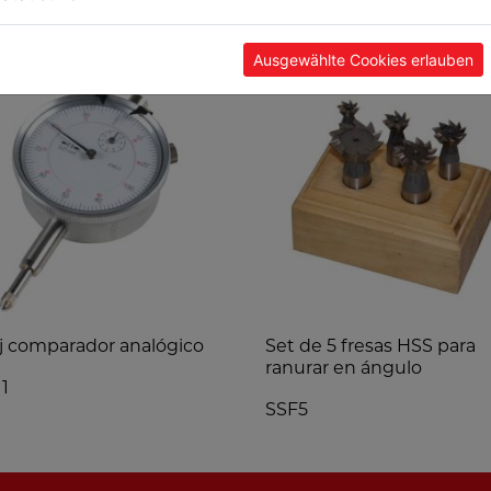
POPULARES
Ausgewählte Cookies erlauben
j comparador analógico
Set de 5 fresas HSS para
ranurar en ángulo
1
SSF5