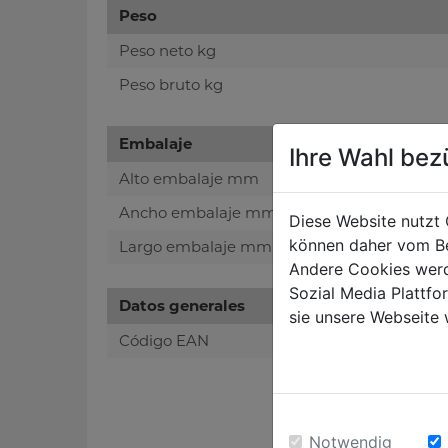
Peso
Peso neto kg
Peso bruto kg
Embalaje
Ihre Wahl bez
Alto embalaje mm
Ancho embalaje mm
Diese Website nutzt 
können daher vom Be
Largo embalaje mm
Andere Cookies werd
Sozial Media Plattf
Datos generales
sie unsere Webseite 
Código EAN
Notwendig