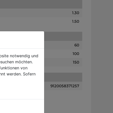
1.30
1.50
60
100
ebsite notwendig und
esuchen möchten.
150
Funktionen von
hnt werden. Sofern
9120058371257