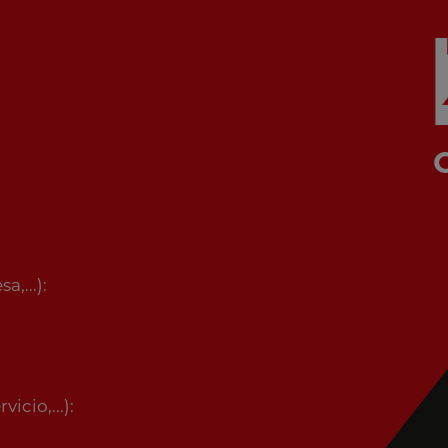
,...):
icio,...):