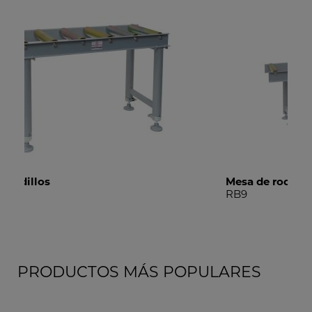
Mesa de rodillos
Sop
RB9
SS
PRODUCTOS MÁS POPULARES