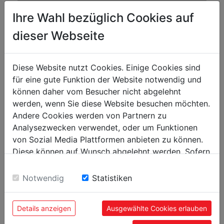
Capacidad de corte tubo macizo Ø 90° mm
225
Ihre Wahl bezüglich Cookies auf
Capacidad de corte tubo macizo Ø 45° mm
160
dieser Webseite
Capacidad de corte tubo macizo Ø 60° mm
100
Capacidad de corte LxA á 90° mm
200x200
Diese Website nutzt Cookies. Einige Cookies sind
Capacidad de corte LxA a 45° mm
160x160
für eine gute Funktion der Website notwendig und
können daher vom Besucher nicht abgelehnt
Capacidad de corte LxA a 60° mm
100x100
werden, wenn Sie diese Website besuchen möchten.
Andere Cookies werden von Partnern zu
Sierra de cinta
Analysezwecken verwendet, oder um Funktionen
von Sozial Media Plattformen anbieten zu können.
Dimensiones lija mm
2450 x 27 x 0,9
Diese können auf Wunsch abgelehnt werden. Sofern
Velocidad banda abrasiva m/min
37,5 / 75
sie unsere Webseite weiter nutzen, geben Sie
Einwilligung zu unseren Cookies.
Notwendig
Statistiken
Peso
Peso neto kg
195
Details anzeigen
Ausgewählte Cookies erlauben
Peso bruto kg
235