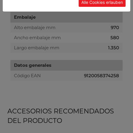
Alle Cookies erlauben
Embalaje
Alto embalaje mm
970
Ancho embalaje mm
580
Largo embalaje mm
1.350
Datos generales
Código EAN
9120058374258
ACCESORIOS RECOMENDADOS
DEL PRODUCTO