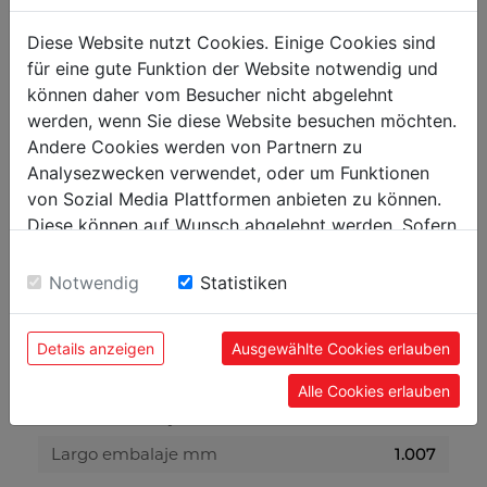
Diese Website nutzt Cookies. Einige Cookies sind
Sierra de cinta
für eine gute Funktion der Website notwendig und
Dimensiones lija mm
1638x12,5x0,6
können daher vom Besucher nicht abgelehnt
Velocidad banda abrasiva
20/29/50 m/min
werden, wenn Sie diese Website besuchen möchten.
m/min
Andere Cookies werden von Partnern zu
Analysezwecken verwendet, oder um Funktionen
von Sozial Media Plattformen anbieten zu können.
Peso
Diese können auf Wunsch abgelehnt werden. Sofern
Peso neto kg
56
sie unsere Webseite weiter nutzen, geben Sie
Einwilligung zu unseren Cookies.
Peso bruto kg
60
Notwendig
Statistiken
Embalaje
Details anzeigen
Ausgewählte Cookies erlauben
Alto embalaje mm
385
Alle Cookies erlauben
Ancho embalaje mm
382
Largo embalaje mm
1.007