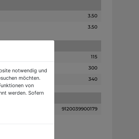
3.50
3.50
115
300
ebsite notwendig und
esuchen möchten.
340
Funktionen von
hnt werden. Sofern
9120039900179