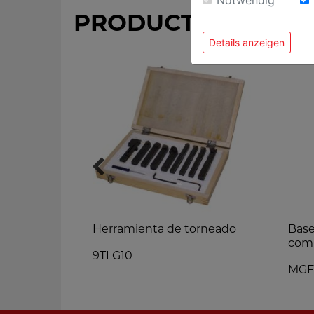
PRODUCTOS MÁS 
Details anzeigen
Herramienta de torneado
Base
com
9TLG10
MGF