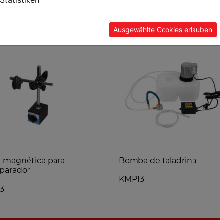
POPULARES
Ausgewählte Cookies erlauben
 magnética para
Bomba de taladrina
parador
KMP13
3