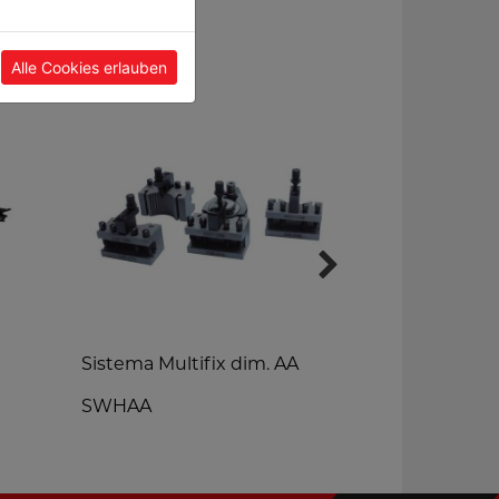
Alle Cookies erlauben
Sistema Multifix dim. AA
Medidor dig
SWHAA
DML3000