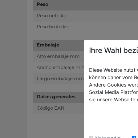
Peso
Peso neto kg
Peso bruto kg
Embalaje
Ihre Wahl bez
Alto embalaje mm
Ancho embalaje mm
Diese Website nutzt 
können daher vom Be
Largo embalaje mm
Andere Cookies werd
Sozial Media Plattf
Datos generales
sie unsere Webseite 
Código EAN
Notwendig