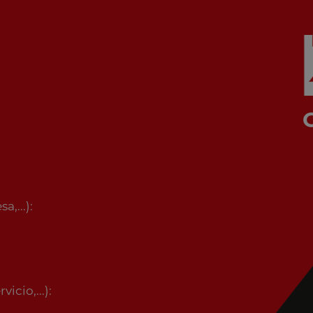
,...):
icio,...):