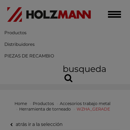
Toggle
naviga
Productos
Distribuidores
PIEZAS DE RECAMBIO
busqueda
Home
Productos
Accesorios trabajo metal
Herramienta de torneado
WZHA_GERADE
atrás ir a la selección