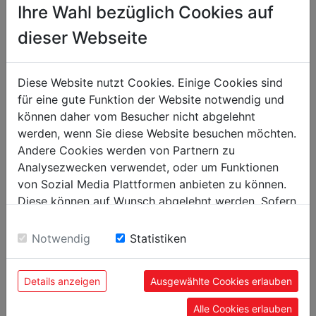
Ihre Wahl bezüglich Cookies auf
Embalaje
dieser Webseite
Alto embalaje mm
100
Ancho embalaje mm
100
Diese Website nutzt Cookies. Einige Cookies sind
für eine gute Funktion der Website notwendig und
Largo embalaje mm
100
können daher vom Besucher nicht abgelehnt
werden, wenn Sie diese Website besuchen möchten.
Datos generales
Andere Cookies werden von Partnern zu
Código EAN
9120058376726
Analysezwecken verwendet, oder um Funktionen
von Sozial Media Plattformen anbieten zu können.
Diese können auf Wunsch abgelehnt werden. Sofern
sie unsere Webseite weiter nutzen, geben Sie
Einwilligung zu unseren Cookies.
Notwendig
Statistiken
PRODUCTOS MÁS POPULARES
Details anzeigen
Ausgewählte Cookies erlauben
Alle Cookies erlauben