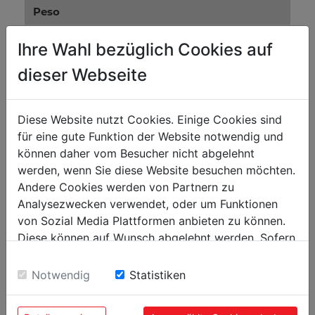
Peso
Peso neto kg
0.10
Ihre Wahl bezüglich Cookies auf
Peso bruto kg
0.20
dieser Webseite
Embalaje
Diese Website nutzt Cookies. Einige Cookies sind
Alto embalaje mm
100
für eine gute Funktion der Website notwendig und
Ancho embalaje mm
100
können daher vom Besucher nicht abgelehnt
werden, wenn Sie diese Website besuchen möchten.
Largo embalaje mm
100
Andere Cookies werden von Partnern zu
Analysezwecken verwendet, oder um Funktionen
Datos generales
von Sozial Media Plattformen anbieten zu können.
Diese können auf Wunsch abgelehnt werden. Sofern
Código EAN
9120039909790
sie unsere Webseite weiter nutzen, geben Sie
Einwilligung zu unseren Cookies.
Notwendig
Statistiken