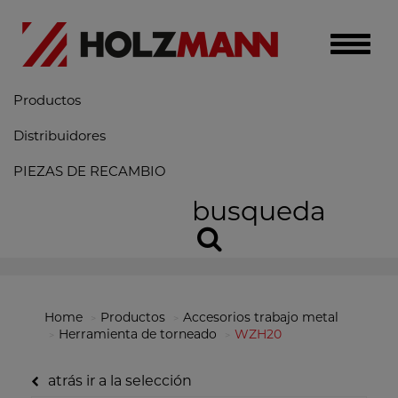
Toggle
naviga
Productos
Distribuidores
PIEZAS DE RECAMBIO
busqueda
Home
Productos
Accesorios trabajo metal
Herramienta de torneado
WZH20
atrás ir a la selección