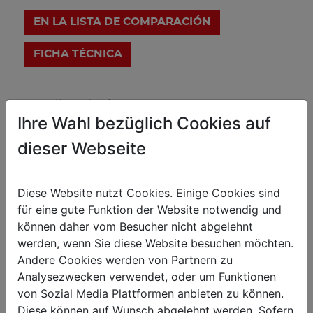
EN LA LISTA DE COMPARACIÓN
FICHA TÉCNICA
Detalles técnicos
Ihre Wahl bezüglich Cookies auf
dieser Webseite
Peso
6.40
Peso neto kg
Diese Website nutzt Cookies. Einige Cookies sind
6.80
Peso bruto kg
für eine gute Funktion der Website notwendig und
können daher vom Besucher nicht abgelehnt
werden, wenn Sie diese Website besuchen möchten.
Embalaje
Andere Cookies werden von Partnern zu
80
Alto embalaje mm
Analysezwecken verwendet, oder um Funktionen
von Sozial Media Plattformen anbieten zu können.
250
Ancho embalaje mm
Diese können auf Wunsch abgelehnt werden. Sofern