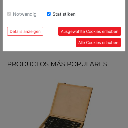
400
Largo embalaje mm
sie unsere Webseite weiter nutzen, geben Sie
Einwilligung zu unseren Cookies.
Notwendig
Statistiken
Datos generales
9120039905945
Código EAN
Details anzeigen
Ausgewählte Cookies erlauben
Alle Cookies erlauben
PRODUCTOS MÁS POPULARES