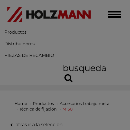
Toggle
naviga
Productos
Distribuidores
PIEZAS DE RECAMBIO
busqueda
Home
Productos
Accesorios trabajo metal
Técnica de fijación
M150
atrás ir a la selección