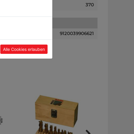
370
9120039906621
Alle Cookies erlauben