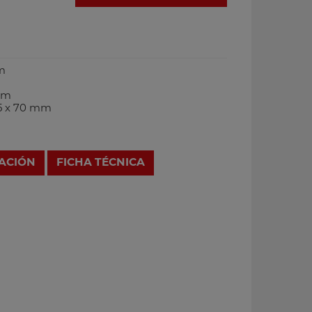
mm
m
 mm
65 x 70 mm
RACIÓN
FICHA TÉCNICA