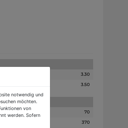
3.30
3.50
ebsite notwendig und
esuchen möchten.
Funktionen von
70
hnt werden. Sofern
370