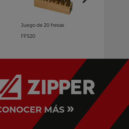
Juego de 20 fresas
Herramient
FFS20
9TLG10
»
CONOCER MÁS