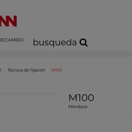
 RECAMBIO
busqueda
l
Técnica de fijación
M100
M100
Mordaza