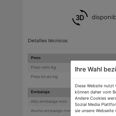
disponib
Detalles técnicos
Peso
Ihre Wahl bez
Peso neto kg
Peso bruto kg
Diese Website nutzt 
können daher vom Be
Embalaje
Andere Cookies werd
Alto embalaje mm
Sozial Media Plattf
sie unsere Webseite 
Ancho embalaje mm