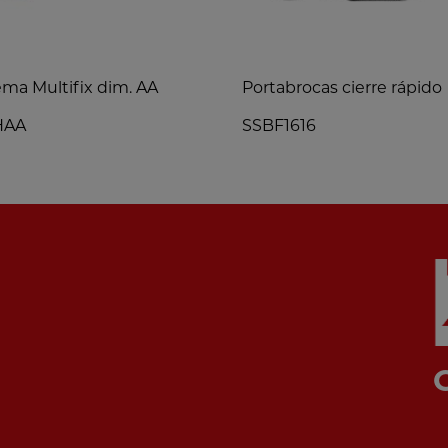
ema Multifix dim. AA
Portabrocas cierre rápido
HAA
SSBF1616