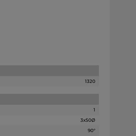
1320
1
3x50Ø
90°