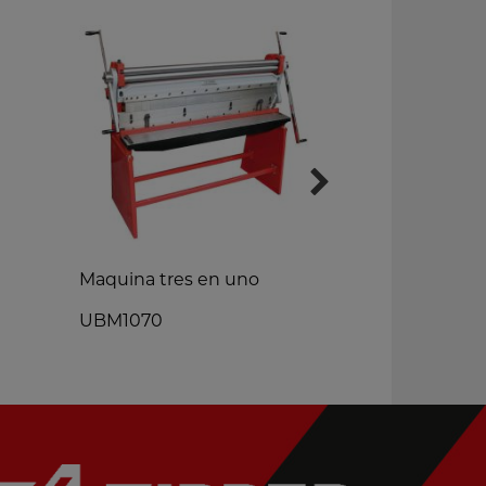
Maquina tres en uno
Guillotina p
UBM1070
BSS1000