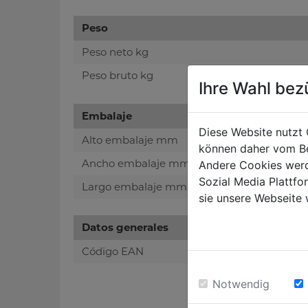
Peso
Peso neto kg
Peso bruto kg
Ihre Wahl bez
Embalaje
Diese Website nutzt 
Alto embalaje mm
können daher vom Be
Ancho embalaje mm
Andere Cookies werd
Sozial Media Plattf
Largo embalaje mm
sie unsere Webseite 
Datos generales
Código EAN
Notwendig