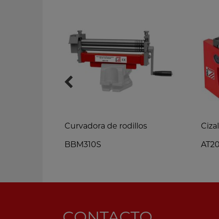
al
Curvadora de rodillos
Ciza
BBM310S
AT2
CONTACTO