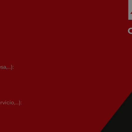
,...):
icio,...):