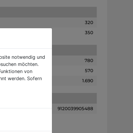
320
350
ebsite notwendig und
780
esuchen möchten.
570
Funktionen von
hnt werden. Sofern
1.690
9120039905488