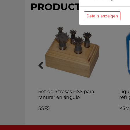
PRODUCTOS MÁS 
Details anzeigen
Set de 5 fresas HSS para
Líqu
ranurar en ángulo
refr
SSF5
KSM