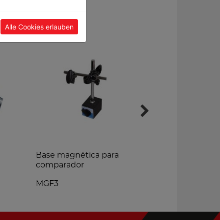
Alle Cookies erlauben
Base magnética para
Sistema Mul
comparador
SWHAA
MGF3