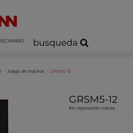
busqueda
 RECAMBIO
l
Juego de machos
GRSM5-12
GRSM5-12
Kit reparación roscas