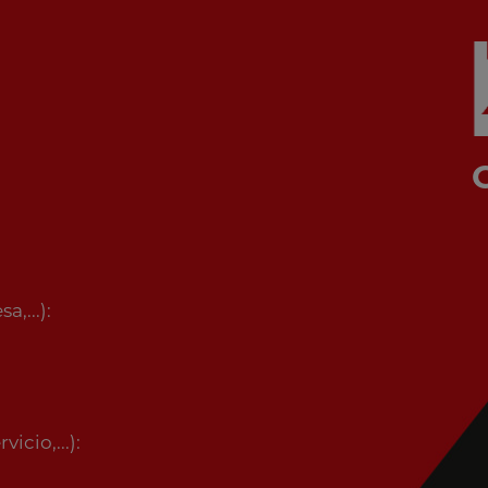
,...):
icio,...):