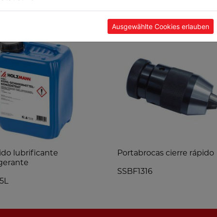
POPULARES
Ausgewählte Cookies erlauben
ido lubrificante
Portabrocas cierre rápido
igerante
SSBF1316
5L