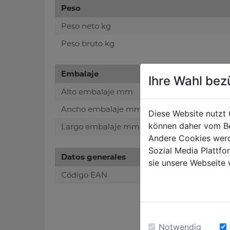
Peso
Peso neto kg
Peso bruto kg
Embalaje
Ihre Wahl bez
Alto embalaje mm
Ancho embalaje mm
Diese Website nutzt 
können daher vom Be
Largo embalaje mm
Andere Cookies werd
Sozial Media Plattf
Datos generales
sie unsere Webseite 
Código EAN
Notwendig