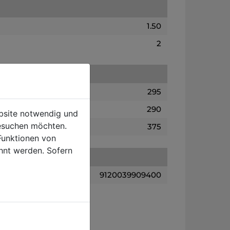
1.50
2
295
290
ebsite notwendig und
esuchen möchten.
375
Funktionen von
hnt werden. Sofern
9120039909400