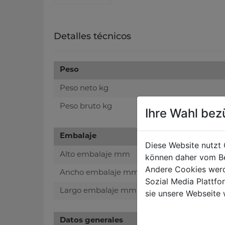
Detalles técnicos
Peso
Peso neto kg
Peso bruto kg
Ihre Wahl bez
Embalaje
Diese Website nutzt 
Alto embalaje mm
können daher vom Be
Andere Cookies werd
Ancho embalaje mm
Sozial Media Plattf
Largo embalaje mm
sie unsere Webseite 
Datos generales