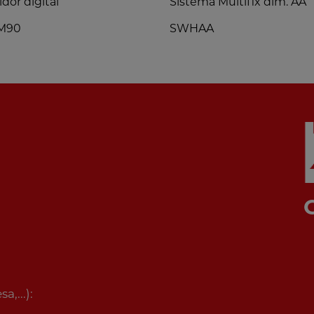
dor digital
Sistema Multifix dim. AA
M90
SWHAA
,...):