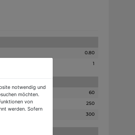
0.80
1
ebsite notwendig und
60
esuchen möchten.
Funktionen von
250
hnt werden. Sofern
300