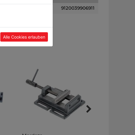
9120039906911
Alle Cookies erlauben