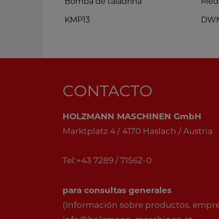
te
Bomba de taladrina
Medi
KMP13
DW
CONTACTO
HOLZMANN MASCHINEN GmbH
Marktplatz 4 / 4170 Haslach / Austria
Tel:+43 7289 / 71562-0
para consultas generales
(Información sobre productos, empresa