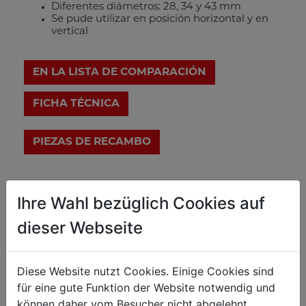
Diferentes diámetros: 28, 34 y 43 mm
Se pude utilizar en posición horizontal y en
vertical
EN LA LISTA DE COMPARACIÓN
FICHA TÉCNICA
Detalles técnicos
Ihre Wahl bezüglich Cookies auf
dieser Webseite
Trabajo con metal
28 / 34 / 43
Diametros de mm
Diese Website nutzt Cookies. Einige Cookies sind
3
für eine gute Funktion der Website notwendig und
Espesor máx. pared mm
können daher vom Besucher nicht abgelehnt