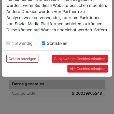
werden, wenn Sie diese Website besuchen möchten.
Peso
Andere Cookies werden von Partnern zu
8.60
Analysezwecken verwendet, oder um Funktionen
Peso neto kg
von Sozial Media Plattformen anbieten zu können.
9
Peso bruto kg
Diese können auf Wunsch abgelehnt werden. Sofern
sie unsere Webseite weiter nutzen, geben Sie
Einwilligung zu unseren Cookies.
Embalaje
Notwendig
Statistiken
130
Alto embalaje mm
Details anzeigen
Ausgewählte Cookies erlauben
250
Ancho embalaje mm
Alle Cookies erlauben
600
Largo embalaje mm
Datos generales
9120039905549
Código EAN