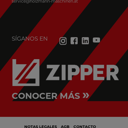
service@holzmann-maschinen.at
SÍGANOS EN
»
CONOCER MÁS
NOTAS LEGALES
AGB
CONTACTO