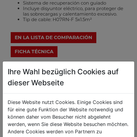
Sistema de recuperación con guiado
Incluye disyuntor eléctrico, para proteger de
las sobrecargas y calentamiento excesivo.
Tip de cable: H07RN-F 5x1.5m²
EN LA LISTA DE COMPARACIÓN
FICHA TÉCNICA
Ihre Wahl bezüglich Cookies auf
dieser Webseite
Detalles técnicos
Diese Website nutzt Cookies. Einige Cookies sind
für eine gute Funktion der Website notwendig und
Peso
können daher vom Besucher nicht abgelehnt
Peso bruto kg
11
werden, wenn Sie diese Website besuchen möchten.
Andere Cookies werden von Partnern zu
Peso neto kg
10.39