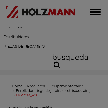
Toggle
naviga
Productos
Distribuidores
PIEZAS DE RECAMBIO
busqueda
Home
Productos
Equipamiento taller
Enrollador (riego de jardín/ electrico/de aire)
EKR20M_400V
atrás ir a la selección