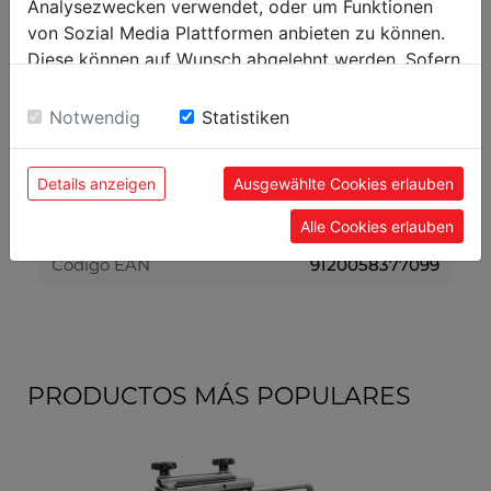
Analysezwecken verwendet, oder um Funktionen
von Sozial Media Plattformen anbieten zu können.
Embalaje
Diese können auf Wunsch abgelehnt werden. Sofern
sie unsere Webseite weiter nutzen, geben Sie
Ancho embalaje mm
360
Einwilligung zu unseren Cookies.
Notwendig
Statistiken
Largo embalaje mm
380
Alto embalaje mm
195
Details anzeigen
Ausgewählte Cookies erlauben
Datos generales
Alle Cookies erlauben
Código EAN
9120058377099
PRODUCTOS MÁS POPULARES