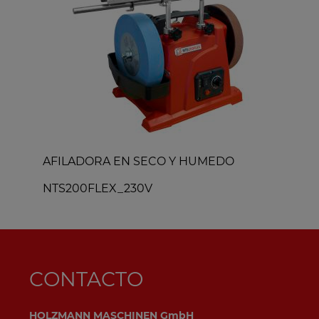
AFILADORA EN SECO Y HUMEDO
NTS200FLEX_230V
N
CONTACTO
HOLZMANN MASCHINEN GmbH