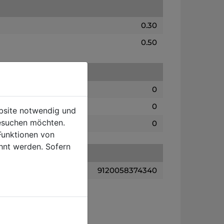
0.30
0.50
0
0
ebsite notwendig und
esuchen möchten.
0
Funktionen von
hnt werden. Sofern
9120058374340