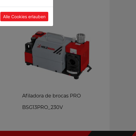
Alle Cookies erlauben
Afiladora de brocas PRO
Bancos ma
BSG13PRO_230V
WB210C