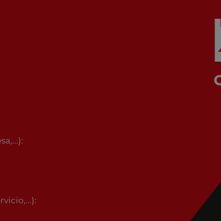
,...):
icio,...):