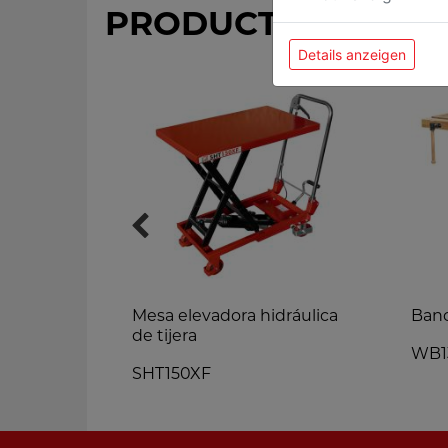
PRODUCTOS MÁS 
Details anzeigen
ICA
Mesa elevadora hidráulica
Ban
de tijera
WB1
SHT150XF