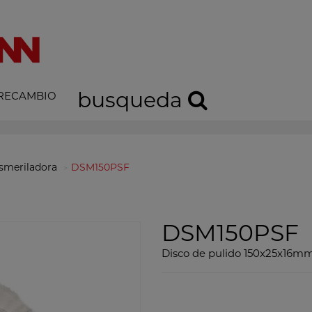
busqueda
 RECAMBIO
smeriladora
DSM150PSF
DSM150PSF
Disco de pulido 150x25x16m