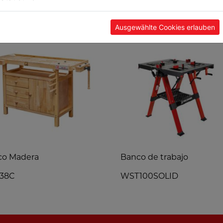
POPULARES
Ausgewählte Cookies erlauben
co Madera
Banco de trabajo
38C
WST100SOLID