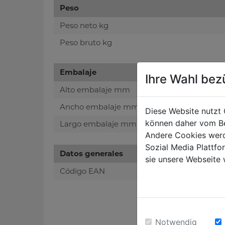
Peso
Peso neto kg
Peso bruto kg
Embalaje
Ihre Wahl bez
Alto embalaje mm
Ancho embalaje mm
Diese Website nutzt 
können daher vom Be
Largo embalaje mm
Andere Cookies werd
Sozial Media Plattf
Datos generales
sie unsere Webseite 
Código EAN
Notwendig