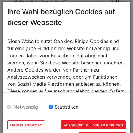
Potencia motor S1 en W
750
Ihre Wahl bezüglich Cookies auf
Potencia motor S6 en W
1100
dieser Webseite
Voltaje
400V
Velocidad eje min-1
22
Diese Website nutzt Cookies. Einige Cookies sind
für eine gute Funktion der Website notwendig und
Dimensiones
können daher vom Besucher nicht abgelehnt
Diámetro rodillo mm
75
werden, wenn Sie diese Website besuchen möchten.
Andere Cookies werden von Partnern zu
Apertura máx. mm
1300
Analysezwecken verwendet, oder um Funktionen
von Sozial Media Plattformen anbieten zu können.
Trabajo con metal
Diese können auf Wunsch abgelehnt werden. Sofern
Espesor máx. chapa mm
1.5
sie unsere Webseite weiter nutzen, geben Sie
Einwilligung zu unseren Cookies.
Notwendig
Statistiken
Velocidad de plegado en cm/seg.
8.6
Details anzeigen
Ausgewählte Cookies erlauben
Peso