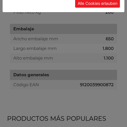
Peso bruto kg
340
Alle Cookies erlauben
Peso neto kg
280
Embalaje
Ancho embalaje mm
650
Largo embalaje mm
1.800
Alto embalaje mm
1.100
Datos generales
Código EAN
9120039900872
PRODUCTOS MÁS POPULARES