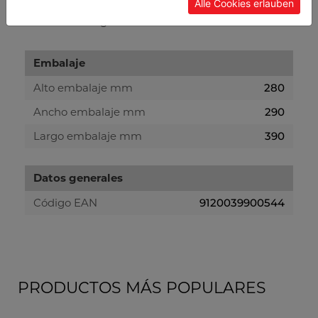
Alle Cookies erlauben
Peso bruto kg
35.50
Embalaje
Alto embalaje mm
280
Ancho embalaje mm
290
Largo embalaje mm
390
Datos generales
Código EAN
9120039900544
PRODUCTOS MÁS POPULARES