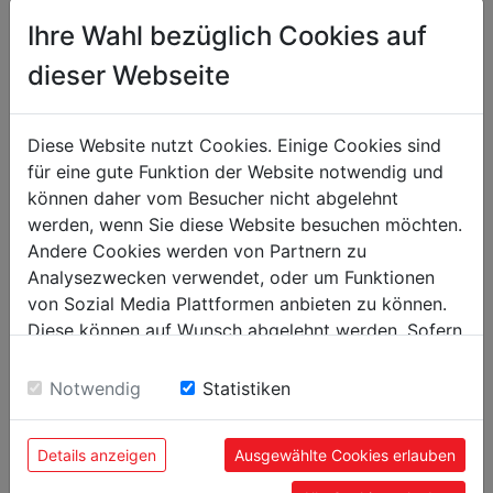
Ihre Wahl bezüglich Cookies auf
Trabajo con metal
dieser Webseite
Flexión en frío hierro plano mm
100 x 5
Flexión caliente acero angular mm
100 x 12
Diese Website nutzt Cookies. Einige Cookies sind
Flexión frío acero angular mm
60 x 8
für eine gute Funktion der Website notwendig und
können daher vom Besucher nicht abgelehnt
Flexión en caliente hierro plano mm
100 x 15
werden, wenn Sie diese Website besuchen möchten.
Flexión caliente hierro cuadrado mm
22 x 22
Andere Cookies werden von Partnern zu
Flexión en caliente barras redondas mm
Ø 22
Analysezwecken verwendet, oder um Funktionen
von Sozial Media Plattformen anbieten zu können.
Flexión en frío hierro cuadrado mm
16 x 16
Diese können auf Wunsch abgelehnt werden. Sofern
Flexión frío hierro redondo mm
Ø 18
sie unsere Webseite weiter nutzen, geben Sie
Einwilligung zu unseren Cookies.
Ángulo máx. flexión
120°
Notwendig
Statistiken
Peso
Details anzeigen
Ausgewählte Cookies erlauben
Peso neto kg
34