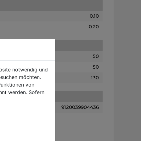
0.10
0.20
50
50
ebsite notwendig und
esuchen möchten.
130
Funktionen von
hnt werden. Sofern
9120039904436