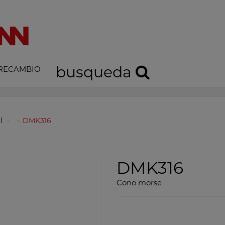
busqueda
 RECAMBIO
l
DMK316
DMK316
Cono morse