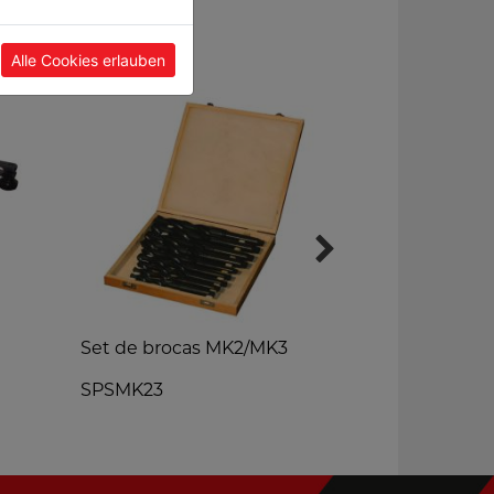
Alle Cookies erlauben
Set de brocas MK2/MK3
Medidor dig
SPSMK23
DWM90