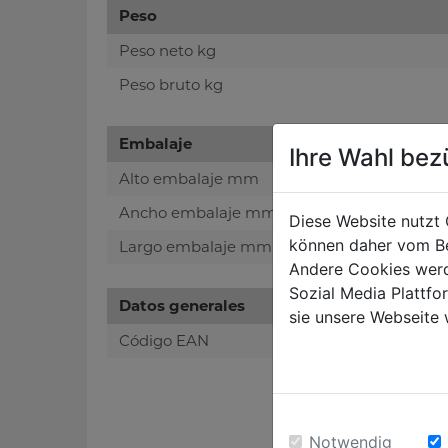
Peso
Peso neto kg
Peso bruto kg
Embalaje
Ihre Wahl bez
Alto embalaje mm
Ancho embalaje mm
Diese Website nutzt 
können daher vom Be
Largo embalaje mm
Andere Cookies werd
Sozial Media Plattf
Datos generales
sie unsere Webseite 
Código EAN
Notwendig