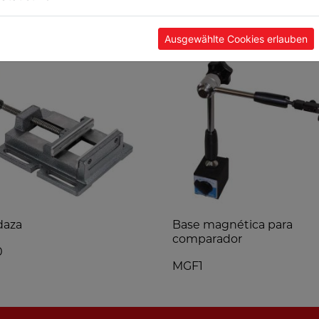
POPULARES
Ausgewählte Cookies erlauben
daza
Base magnética para
comparador
0
MGF1