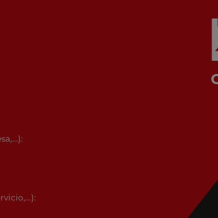
,...):
icio,...):