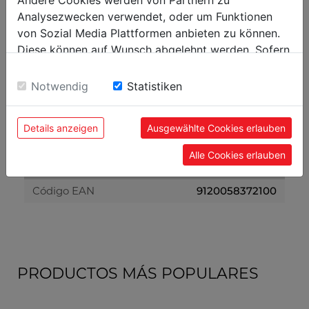
Peso bruto kg
58
Analysezwecken verwendet, oder um Funktionen
von Sozial Media Plattformen anbieten zu können.
Diese können auf Wunsch abgelehnt werden. Sofern
Embalaje
sie unsere Webseite weiter nutzen, geben Sie
Alto embalaje mm
600
Einwilligung zu unseren Cookies.
Notwendig
Statistiken
Ancho embalaje mm
320
Largo embalaje mm
670
Details anzeigen
Ausgewählte Cookies erlauben
Alle Cookies erlauben
Datos generales
Código EAN
9120058372100
PRODUCTOS MÁS POPULARES