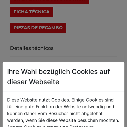
FICHA TÉCNICA
Detalles técnicos
Trabajo con metal
Ihre Wahl bezüglich Cookies auf
Espesor máx. chapa mm
1.2
dieser Webseite
Profundidad máx. material mm
250
Largo cilindro mm
140
Diese Website nutzt Cookies. Einige Cookies sind
für eine gute Funktion der Website notwendig und
können daher vom Besucher nicht abgelehnt
Peso
werden, wenn Sie diese Website besuchen möchten.
Peso neto kg
48
Andere Cookies werden von Partnern zu