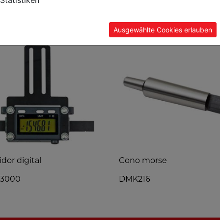
POPULARES
Ausgewählte Cookies erlauben
dor digital
Cono morse
3000
DMK216