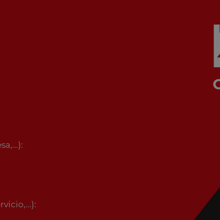
,...):
icio,...):