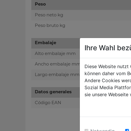
Peso
Peso neto kg
Peso bruto kg
Embalaje
Ihre Wahl bez
Alto embalaje mm
Ancho embalaje mm
Diese Website nutzt 
können daher vom Be
Largo embalaje mm
Andere Cookies werd
Sozial Media Plattf
Datos generales
sie unsere Webseite 
Código EAN
Notwendig