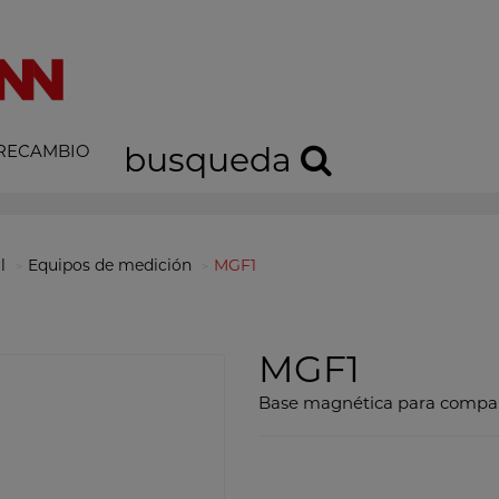
 RECAMBIO
busqueda
l
Equipos de medición
MGF1
MGF1
Base magnética para compa