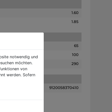
1.60
1.85
65
100
ebsite notwendig und
esuchen möchten.
290
Funktionen von
hnt werden. Sofern
9120058370410