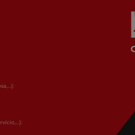
,...):
icio,...):