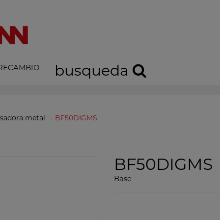
busqueda
 RECAMBIO
sadora metal
BF50DIGMS
BF50DIGMS
Base