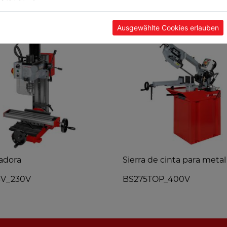
POPULARES
Ausgewählte Cookies erlauben
adora
Sierra de cinta para metal
6V_230V
BS275TOP_400V