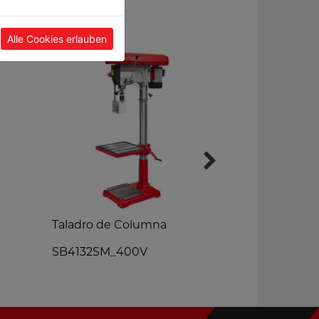
Alle Cookies erlauben
Taladro de Columna
TALADRO 
SB4132SM_400V
SB324VH_4