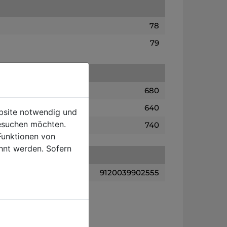
78
79
680
640
ebsite notwendig und
esuchen möchten.
740
Funktionen von
hnt werden. Sofern
9120039902555