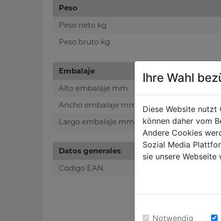
Peso
Peso neto kg
Peso bruto kg
Embalaje
Ihre Wahl bez
Alto embalaje mm
Ancho embalaje mm
Diese Website nutzt 
können daher vom Be
Largo embalaje mm
Andere Cookies werd
Sozial Media Plattf
Datos generales
sie unsere Webseite 
Código EAN
Notwendig