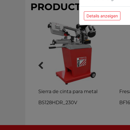
PRODUCTOS MÁS 
Details anzeigen
ra metal
Sierra de cinta para metal
Fres
BS128HDR_230V
BF1