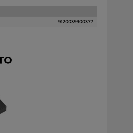
9120039900377
TO