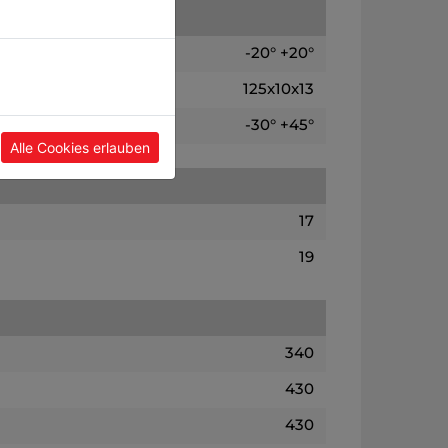
-20° +20°
125x10x13
-30° +45°
Alle Cookies erlauben
17
19
340
430
430