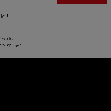
le !
ficado
RO_SE_.pdf