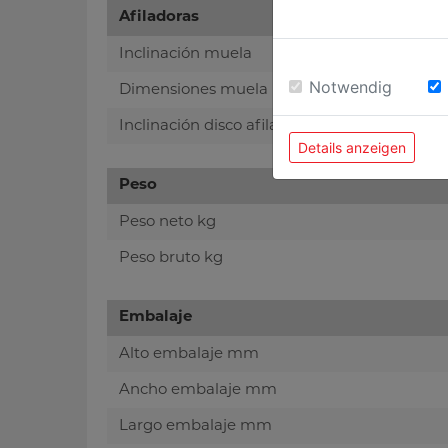
Afiladoras
Inclinación muela
Notwendig
Dimensiones muela mm
Inclinación disco afilador
Details anzeigen
Peso
Peso neto kg
Peso bruto kg
Embalaje
Alto embalaje mm
Ancho embalaje mm
Largo embalaje mm