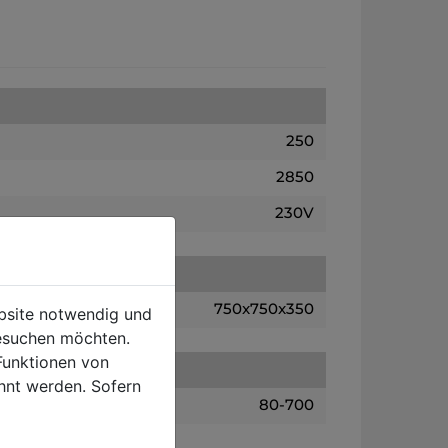
250
2850
230V
750x750x350
ebsite notwendig und
esuchen möchten.
Funktionen von
hnt werden. Sofern
80-700