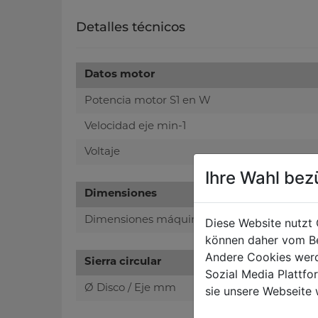
Detalles técnicos
Datos motor
Potencia motor S1 en W
Velocidad eje min-1
Voltaje
Ihre Wahl bez
Dimensiones
Dimensiones máquina mm
Diese Website nutzt 
können daher vom Be
Andere Cookies werd
Sierra circular
Sozial Media Plattf
Ø Disco / Eje mm
sie unsere Webseite 