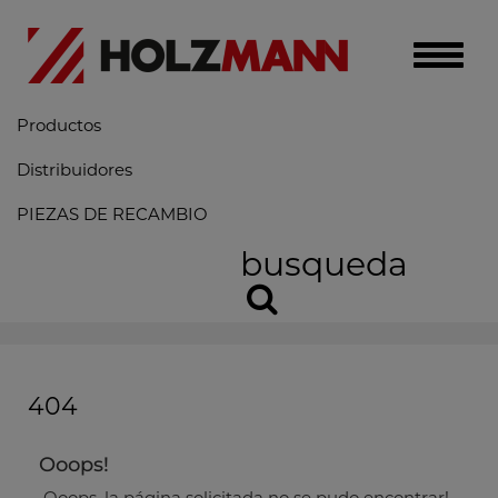
Toggle
naviga
Productos
Distribuidores
PIEZAS DE RECAMBIO
busqueda
404
Ooops!
Ooops, la página solicitada no se pudo encontrar!