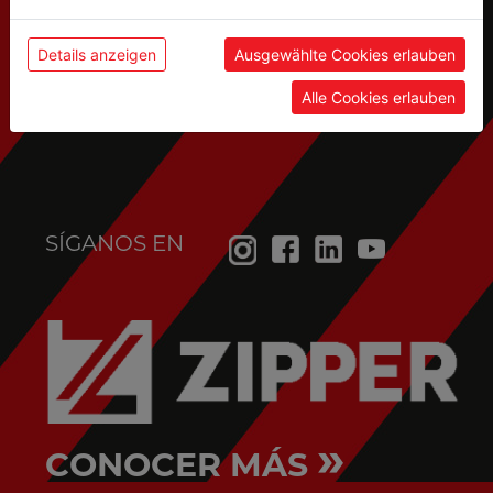
Servicio postventa
Details anzeigen
Ausgewählte Cookies erlauben
(piezas de recambio, solicitudes de servicio,...):
Alle Cookies erlauben
service@holzmann-maschinen.at
SÍGANOS EN
»
CONOCER MÁS