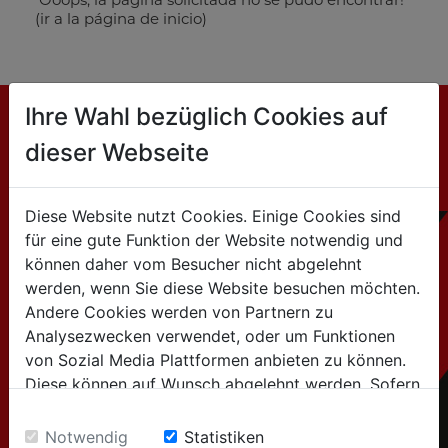
(ir a la página de inicio)
Ihre Wahl bezüglich Cookies auf
dieser Webseite
CONTACTO
HOLZMANN MASCHINEN GmbH
Diese Website nutzt Cookies. Einige Cookies sind
Marktplatz 4 / 4170 Haslach / Austria
für eine gute Funktion der Website notwendig und
können daher vom Besucher nicht abgelehnt
werden, wenn Sie diese Website besuchen möchten.
Tel:+43 7289 / 71562-0
Andere Cookies werden von Partnern zu
Analysezwecken verwendet, oder um Funktionen
para consultas generales
von Sozial Media Plattformen anbieten zu können.
Diese können auf Wunsch abgelehnt werden. Sofern
(Información sobre productos, empresa,...):
sie unsere Webseite weiter nutzen, geben Sie
info@holzmann-maschinen.at
Einwilligung zu unseren Cookies.
Notwendig
Statistiken