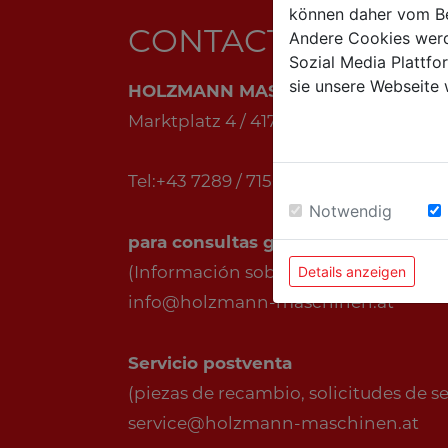
können daher vom Be
CONTACTO
Andere Cookies werd
Sozial Media Plattf
sie unsere Webseite 
HOLZMANN MASCHINEN GmbH
Marktplatz 4 / 4170 Haslach / Austria
Tel:+43 7289 / 71562-0
Notwendig
para consultas generales
(Información sobre productos, empresa
Details anzeigen
info@holzmann-maschinen.at
Servicio postventa
(piezas de recambio, solicitudes de serv
service@holzmann-maschinen.at