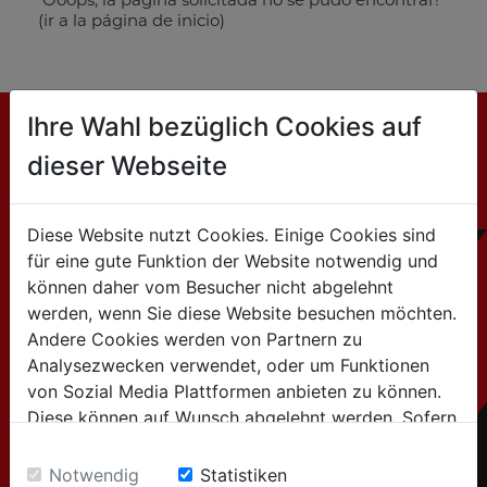
(ir a la página de inicio)
Ihre Wahl bezüglich Cookies auf
dieser Webseite
CONTACTO
HOLZMANN MASCHINEN GmbH
Diese Website nutzt Cookies. Einige Cookies sind
Marktplatz 4 / 4170 Haslach / Austria
für eine gute Funktion der Website notwendig und
können daher vom Besucher nicht abgelehnt
werden, wenn Sie diese Website besuchen möchten.
Tel:+43 7289 / 71562-0
Andere Cookies werden von Partnern zu
Analysezwecken verwendet, oder um Funktionen
para consultas generales
von Sozial Media Plattformen anbieten zu können.
Diese können auf Wunsch abgelehnt werden. Sofern
(Información sobre productos, empresa,...):
sie unsere Webseite weiter nutzen, geben Sie
info@holzmann-maschinen.at
Einwilligung zu unseren Cookies.
Notwendig
Statistiken