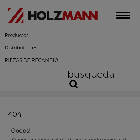
Toggle
naviga
Productos
Distribuidores
PIEZAS DE RECAMBIO
busqueda
404
Ooops!
Ooops, la página solicitada no se pudo encontrar!