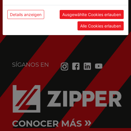
Servicio postventa
Details anzeigen
Ausgewählte Cookies erlauben
(piezas de recambio, solicitudes de servicio,...):
Alle Cookies erlauben
service@holzmann-maschinen.at
SÍGANOS EN
»
CONOCER MÁS