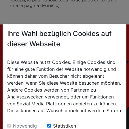
(ir a la página de inicio)
Ihre Wahl bezüglich Cookies auf
dieser Webseite
CONTACTO
HOLZMANN MASCHINEN GmbH
Diese Website nutzt Cookies. Einige Cookies sind
Marktplatz 4 / 4170 Haslach / Austria
für eine gute Funktion der Website notwendig und
können daher vom Besucher nicht abgelehnt
werden, wenn Sie diese Website besuchen möchten.
Tel:+43 7289 / 71562-0
Andere Cookies werden von Partnern zu
Analysezwecken verwendet, oder um Funktionen
para consultas generales
von Sozial Media Plattformen anbieten zu können.
Diese können auf Wunsch abgelehnt werden. Sofern
(Información sobre productos, empresa,...):
sie unsere Webseite weiter nutzen, geben Sie
info@holzmann-maschinen.at
Einwilligung zu unseren Cookies.
Notwendig
Statistiken