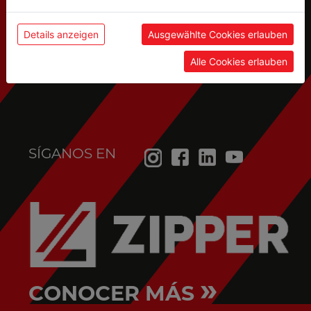
Servicio postventa
Details anzeigen
Ausgewählte Cookies erlauben
(piezas de recambio, solicitudes de servicio,...):
Alle Cookies erlauben
service@holzmann-maschinen.at
SÍGANOS EN
»
CONOCER MÁS