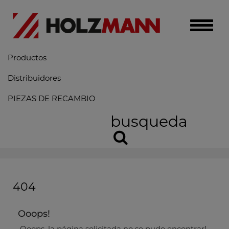
Toggle
naviga
Productos
Distribuidores
PIEZAS DE RECAMBIO
busqueda
404
Ooops!
Ooops, la página solicitada no se pudo encontrar!