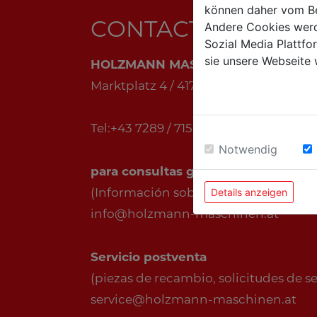
können daher vom Be
CONTACTO
Andere Cookies werd
Sozial Media Plattf
sie unsere Webseite 
HOLZMANN MASCHINEN GmbH
Marktplatz 4 / 4170 Haslach / Austria
Tel:+43 7289 / 71562-0
Notwendig
para consultas generales
(Información sobre productos, empresa
Details anzeigen
info@holzmann-maschinen.at
Servicio postventa
(piezas de recambio, solicitudes de serv
service@holzmann-maschinen.at