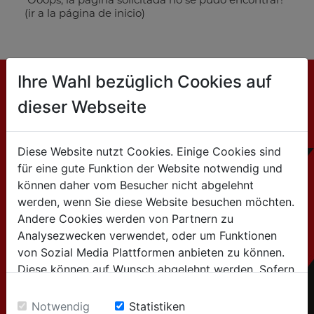
(ir a la página de inicio)
Ihre Wahl bezüglich Cookies auf
dieser Webseite
CONTACTO
HOLZMANN MASCHINEN GmbH
Diese Website nutzt Cookies. Einige Cookies sind
Marktplatz 4 / 4170 Haslach / Austria
für eine gute Funktion der Website notwendig und
können daher vom Besucher nicht abgelehnt
werden, wenn Sie diese Website besuchen möchten.
Tel:+43 7289 / 71562-0
Andere Cookies werden von Partnern zu
Analysezwecken verwendet, oder um Funktionen
para consultas generales
von Sozial Media Plattformen anbieten zu können.
Diese können auf Wunsch abgelehnt werden. Sofern
(Información sobre productos, empresa,...):
sie unsere Webseite weiter nutzen, geben Sie
info@holzmann-maschinen.at
Einwilligung zu unseren Cookies.
Notwendig
Statistiken