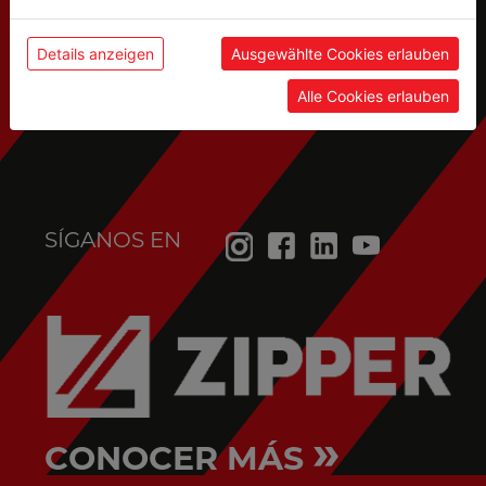
Servicio postventa
Details anzeigen
Ausgewählte Cookies erlauben
(piezas de recambio, solicitudes de servicio,...):
Alle Cookies erlauben
service@holzmann-maschinen.at
SÍGANOS EN
»
CONOCER MÁS