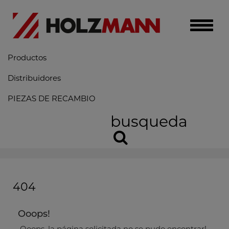
Toggle
naviga
Productos
Distribuidores
PIEZAS DE RECAMBIO
busqueda
404
Ooops!
Ooops, la página solicitada no se pudo encontrar!