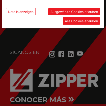
Servicio postventa
Details anzeigen
Ausgewählte Cookies erlauben
(piezas de recambio, solicitudes de servicio,...):
Alle Cookies erlauben
service@holzmann-maschinen.at
SÍGANOS EN
»
CONOCER MÁS