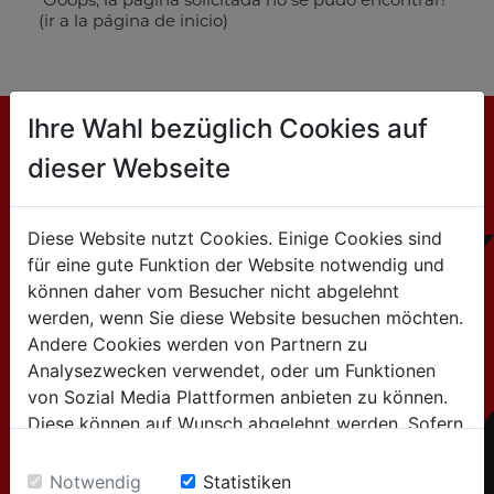
Ooops, la página solicitada no se pudo encontrar!
(ir a la página de inicio)
Ihre Wahl bezüglich Cookies auf
dieser Webseite
CONTACTO
HOLZMANN MASCHINEN GmbH
Diese Website nutzt Cookies. Einige Cookies sind
für eine gute Funktion der Website notwendig und
Marktplatz 4 / 4170 Haslach / Austria
können daher vom Besucher nicht abgelehnt
werden, wenn Sie diese Website besuchen möchten.
Tel:+43 7289 / 71562-0
Andere Cookies werden von Partnern zu
Analysezwecken verwendet, oder um Funktionen
von Sozial Media Plattformen anbieten zu können.
para consultas generales
Diese können auf Wunsch abgelehnt werden. Sofern
(Información sobre productos, empresa,...):
sie unsere Webseite weiter nutzen, geben Sie
info@holzmann-maschinen.at
Einwilligung zu unseren Cookies.
Notwendig
Statistiken