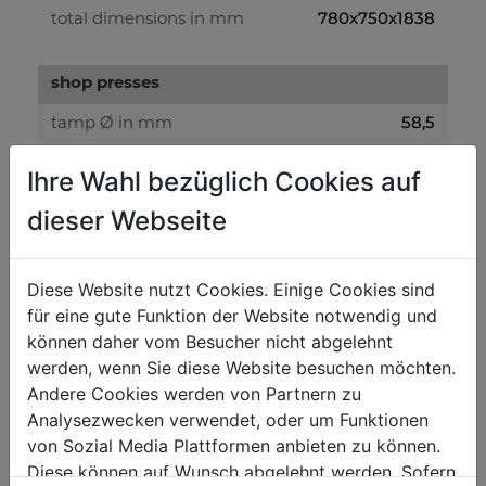
780x750x1838
total dimensions in mm
shop presses
58,5
tamp Ø in mm
Ihre Wahl bezüglich Cookies auf
weight
dieser Webseite
181
gross weight in kg
170
net weight in kg
Diese Website nutzt Cookies. Einige Cookies sind
für eine gute Funktion der Website notwendig und
packaging
können daher vom Besucher nicht abgelehnt
werden, wenn Sie diese Website besuchen möchten.
335
packaging width in mm
Andere Cookies werden von Partnern zu
1.800
packaging length in mm
Analysezwecken verwendet, oder um Funktionen
von Sozial Media Plattformen anbieten zu können.
295
packaging height in mm
Diese können auf Wunsch abgelehnt werden. Sofern