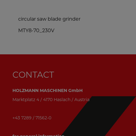
circular saw blade grinder
m
MTY8-70_230V
S
CONTACT
HOLZMANN MASCHINEN GmbH
Marktplatz 4 / 4170 Haslach / Austria
+43 7289 / 71562-0