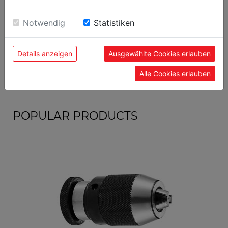
packaging length in mm
510
sie unsere Webseite weiter nutzen, geben Sie
Einwilligung zu unseren Cookies.
Notwendig
Statistiken
general data
Details anzeigen
Ausgewählte Cookies erlauben
EAN code
9120039901770
Alle Cookies erlauben
POPULAR PRODUCTS