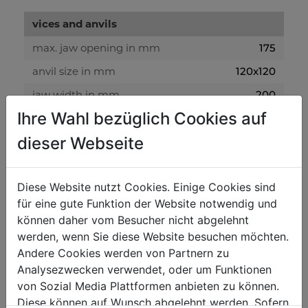
vices and anvils
max. jaw opening in mm
175
anvil size in mm
120x120
jaw width in mm
200
Ihre Wahl bezüglich Cookies auf
jaw height in mm
21
dieser Webseite
weight
net weight in kg
25.80
Diese Website nutzt Cookies. Einige Cookies sind
für eine gute Funktion der Website notwendig und
gross weight in kg
27
können daher vom Besucher nicht abgelehnt
werden, wenn Sie diese Website besuchen möchten.
packaging
Andere Cookies werden von Partnern zu
Analysezwecken verwendet, oder um Funktionen
packaging height in mm
250
von Sozial Media Plattformen anbieten zu können.
packaging width in mm
220
Diese können auf Wunsch abgelehnt werden. Sofern