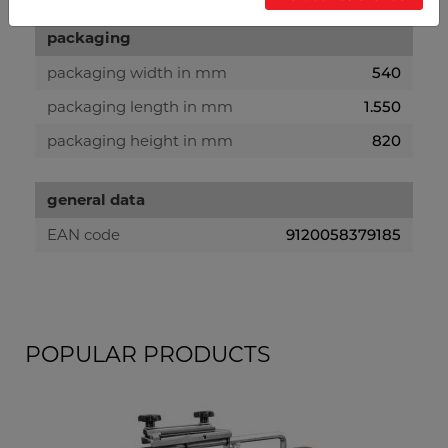
packaging
packaging width in mm
540
packaging length in mm
1.550
packaging height in mm
820
general data
EAN code
9120058379185
POPULAR PRODUCTS