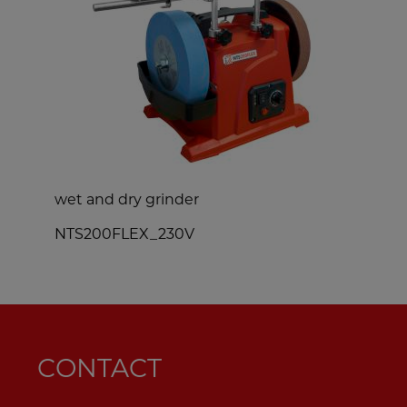
wet and dry grinder
w
NTS200FLEX_230V
CONTACT