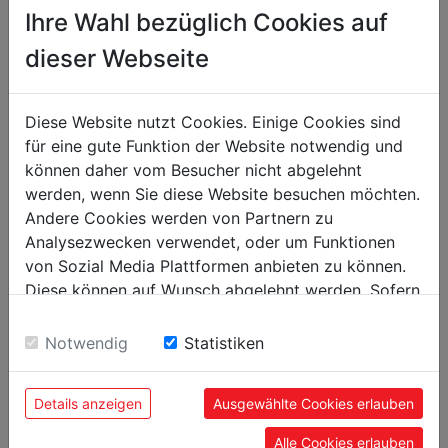
Ihre Wahl bezüglich Cookies auf
max. load capacity 350 kg
20 mm rubber wood worktop (Dimension
dieser Webseite
1518 x 604 mm )
table height adjutable min 990; max: 1092
mm
Diese Website nutzt Cookies. Einige Cookies sind
für eine gute Funktion der Website notwendig und
ADD TO COMPARISON LIST
DATASHEET
können daher vom Besucher nicht abgelehnt
werden, wenn Sie diese Website besuchen möchten.
Andere Cookies werden von Partnern zu
Analysezwecken verwendet, oder um Funktionen
von Sozial Media Plattformen anbieten zu können.
technical details
Diese können auf Wunsch abgelehnt werden. Sofern
sie unsere Webseite weiter nutzen, geben Sie
Einwilligung zu unseren Cookies.
Notwendig
Statistiken
weight
gross weight in kg
117
Details anzeigen
Ausgewählte Cookies erlauben
net weight in kg
111
Alle Cookies erlauben