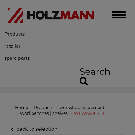
Toggle
naviga
Products
retailer
spare parts
Search
Home
Products
workshop equipment
Workbenches | shelves
WEWA1216SET
back to selection