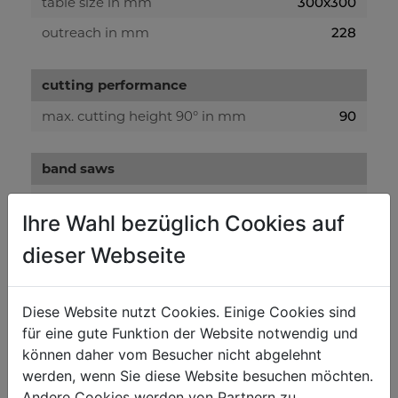
table size in mm
300x300
outreach in mm
228
cutting performance
max. cutting height 90° in mm
90
band saws
saw band in mm
1575 x 6 - 10
Ihre Wahl bezüglich Cookies auf
saw band speed in m/min
635
dieser Webseite
flywheel diameter in mm
230
Diese Website nutzt Cookies. Einige Cookies sind
weight
für eine gute Funktion der Website notwendig und
net weight in kg
20
können daher vom Besucher nicht abgelehnt
gross weight in kg
23
werden, wenn Sie diese Website besuchen möchten.
Andere Cookies werden von Partnern zu