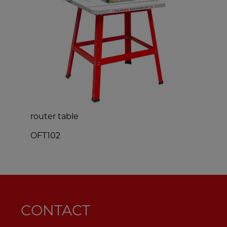
router table
hea
OFT102
BB
CONTACT