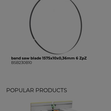
band saw blade 1575x10x0,36mm 6 ZpZ
band saw
BSB230B10
BSB230B
POPULAR PRODUCTS