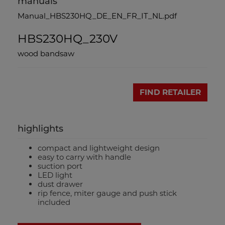
manuals
Manual_HBS230HQ_DE_EN_FR_IT_NL.pdf
HBS230HQ_230V
wood bandsaw
FIND RETAILER
highlights
compact and lightweight design
easy to carry with handle
suction port
LED light
dust drawer
rip fence, miter gauge and push stick
included