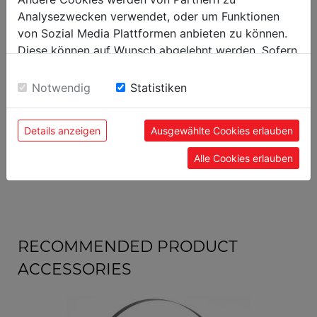
Analysezwecken verwendet, oder um Funktionen
packaging
von Sozial Media Plattformen anbieten zu können.
packaging height in mm
335
Diese können auf Wunsch abgelehnt werden. Sofern
sie unsere Webseite weiter nutzen, geben Sie
packaging width in mm
455
Einwilligung zu unseren Cookies.
Notwendig
Statistiken
packaging length in mm
885
Details anzeigen
Ausgewählte Cookies erlauben
general data
Alle Cookies erlauben
EAN code
9120058372803
RECOMMENDED PRODUCT
ACCESSORIES