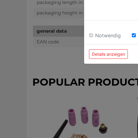
packaging length in mm
packaging height in mm
general data
Notwendig
EAN code
Details anzeigen
POPULAR PRODUC