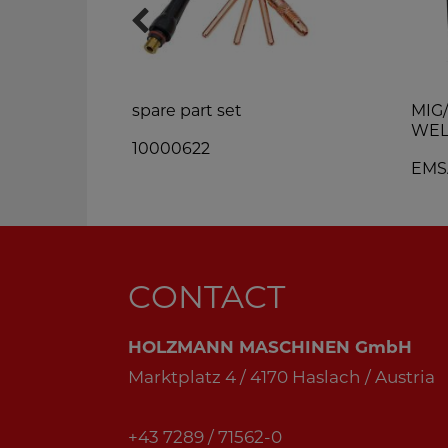
WELDING
spare part set
MIG
MA
WEL
10000622
EMS
CONTACT
HOLZMANN MASCHINEN GmbH
Marktplatz 4 / 4170 Haslach / Austria
+43 7289 / 71562-0