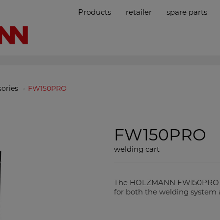
Products
retailer
spare parts
sories
FW150PRO
FW150PRO
welding cart
The HOLZMANN FW150PRO weld
for both the welding system 