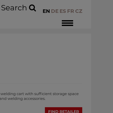
Search
EN
DE
ES
FR
CZ
Toggle
navigation
ing cart with sufficient storage space
and welding accessories.
FIND RETAILER