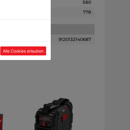
580
778
9120132140687
Alle Cookies erlauben