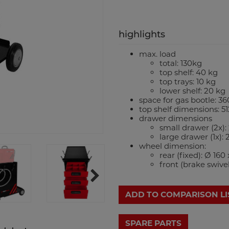
highlights
max. load
total: 130kg
top shelf: 40 kg
top trays: 10 kg
lower shelf: 20 kg
space for gas bootle: 
top shelf dimensions: 
drawer dimensions
small drawer (2x)
large drawer (1x):
wheel dimension:
rear (fixed): Ø 16
front (brake swive
ADD TO COMPARISON LI