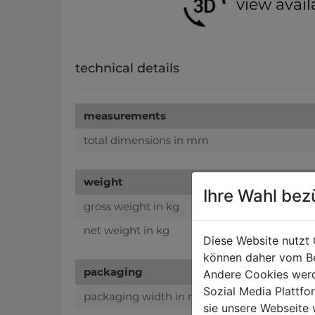
view avail
technical details
measurements
total dimensions in mm
weight
Ihre Wahl bez
gross weight in kg
net weight in kg
Diese Website nutzt 
können daher vom Be
packaging
Andere Cookies werd
Sozial Media Plattf
packaging width in mm
sie unsere Webseite 