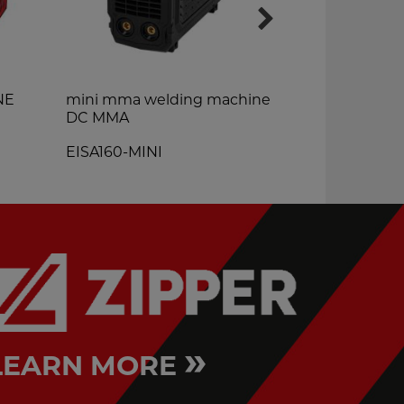
NE
mini mma welding machine
welder inv
DC MMA
EISA162
EISA160-MINI
»
LEARN MORE