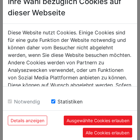
Ihre Wahl bezüglich Cookies auf
packaging
dieser Webseite
packaging height in mm
10
packaging width in mm
170
Diese Website nutzt Cookies. Einige Cookies sind
packaging length in mm
170
für eine gute Funktion der Website notwendig und
können daher vom Besucher nicht abgelehnt
general data
werden, wenn Sie diese Website besuchen möchten.
EAN code
9120058372520
Andere Cookies werden von Partnern zu
Analysezwecken verwendet, oder um Funktionen
von Sozial Media Plattformen anbieten zu können.
Diese können auf Wunsch abgelehnt werden. Sofern
sie unsere Webseite weiter nutzen, geben Sie
POPULAR PRODUCTS
Einwilligung zu unseren Cookies.
Notwendig
Statistiken
Details anzeigen
Ausgewählte Cookies erlauben
Alle Cookies erlauben