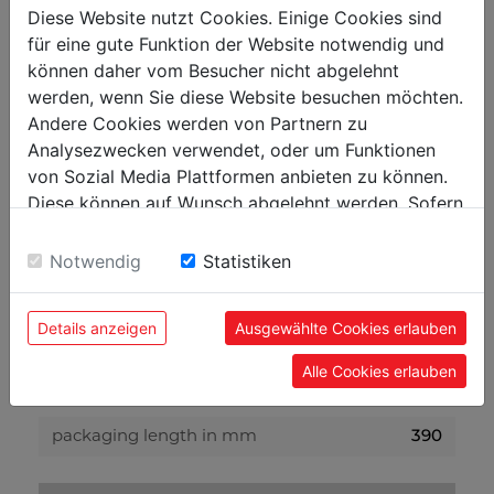
Diese Website nutzt Cookies. Einige Cookies sind
16 x 16
cold bending square iron in mm
für eine gute Funktion der Website notwendig und
Ø 18
cold bending round iron in mm
können daher vom Besucher nicht abgelehnt
werden, wenn Sie diese Website besuchen möchten.
120°
max. bending angle
Andere Cookies werden von Partnern zu
Analysezwecken verwendet, oder um Funktionen
weight
von Sozial Media Plattformen anbieten zu können.
Diese können auf Wunsch abgelehnt werden. Sofern
27
net weight in kg
sie unsere Webseite weiter nutzen, geben Sie
28.50
gross weight in kg
Einwilligung zu unseren Cookies.
Notwendig
Statistiken
packaging
Details anzeigen
Ausgewählte Cookies erlauben
280
packaging height in mm
Alle Cookies erlauben
290
packaging width in mm
390
packaging length in mm