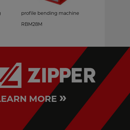
g
profile bending machine
professiona
machine
RBM28M
RBM30_40
»
LEARN MORE