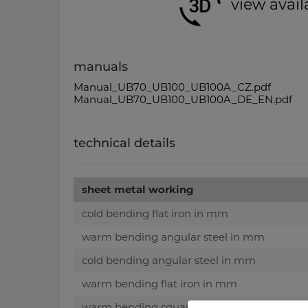
view avail
manuals
Manual_UB70_UB100_UB100A_CZ.pdf
Manual_UB70_UB100_UB100A_DE_EN.pdf
technical details
sheet metal working
cold bending flat iron in mm
warm bending angular steel in mm
cold bending angular steel in mm
warm bending flat iron in mm
warm bending square iron in mm