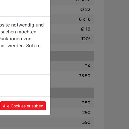
Ø 22
16 x 16
ebsite notwendig und
Ø 18
esuchen möchten.
Funktionen von
120°
hnt werden. Sofern
34
35.50
280
Alle Cookies erlauben
290
390