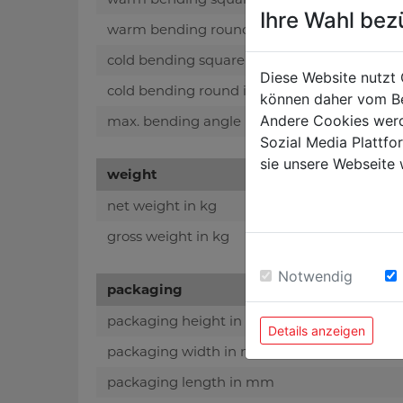
Ihre Wahl bez
warm bending round iron in mm
cold bending square iron in mm
Diese Website nutzt 
cold bending round iron in mm
können daher vom Be
Andere Cookies werd
max. bending angle
Sozial Media Plattf
sie unsere Webseite 
weight
net weight in kg
gross weight in kg
Notwendig
packaging
packaging height in mm
Details anzeigen
packaging width in mm
packaging length in mm