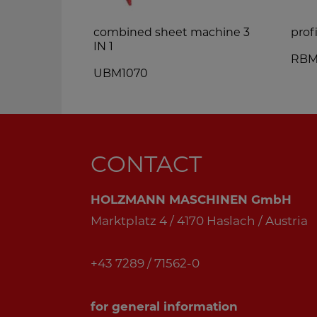
unted
combined sheet machine 3
prof
IN 1
RBM
UBM1070
CONTACT
HOLZMANN MASCHINEN GmbH
Marktplatz 4 / 4170 Haslach / Austria
+43 7289 / 71562-0
for general information