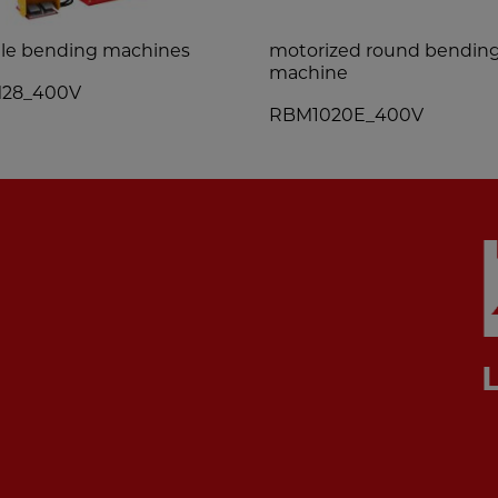
ile bending machines
motorized round bendin
machine
28_400V
RBM1020E_400V