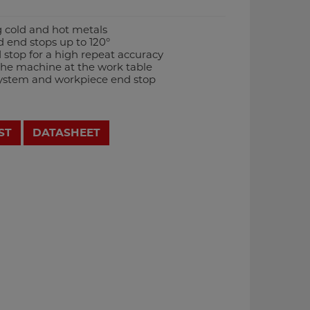
g cold and hot metals
d end stops up to 120°
stop for a high repeat accuracy
 the machine at the work table
 system and workpiece end stop
ST
DATASHEET