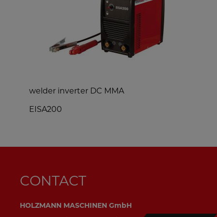
welder inverter DC MMA
w
EISA200
CONTACT
HOLZMANN MASCHINEN GmbH