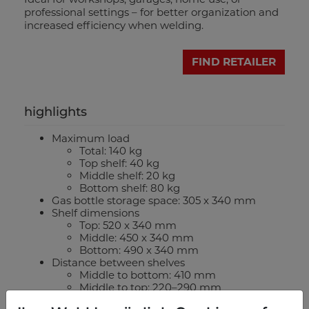
professional settings – for better organization and
increased efficiency when welding.
FIND RETAILER
highlights
Maximum load
Total: 140 kg
Top shelf: 40 kg
Middle shelf: 20 kg
Bottom shelf: 80 kg
Gas bottle storage space: 305 x 340 mm
Shelf dimensions
Top: 520 x 340 mm
Middle: 450 x 340 mm
Bottom: 490 x 340 mm
Distance between shelves
Middle to bottom: 410 mm
Middle to top: 220–290 mm
Wheel dimensions: