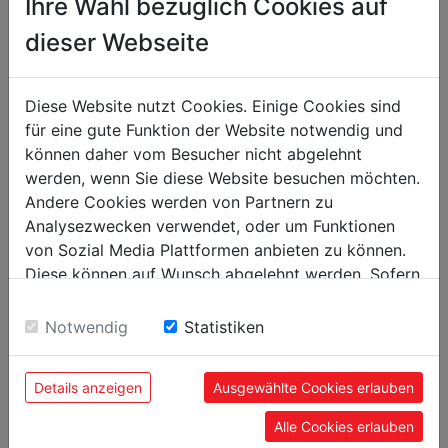
Ihre Wahl bezüglich Cookies auf
Rear: Ø 185 x 30 mm
Front: Ø 75 x 21 mm
dieser Webseite
ADD TO COMPARISON LIST
DATASHEET
Diese Website nutzt Cookies. Einige Cookies sind
für eine gute Funktion der Website notwendig und
können daher vom Besucher nicht abgelehnt
technical details
werden, wenn Sie diese Website besuchen möchten.
Andere Cookies werden von Partnern zu
Analysezwecken verwendet, oder um Funktionen
measurements
von Sozial Media Plattformen anbieten zu können.
total dimensions in mm
1040 x 460 x 970
Diese können auf Wunsch abgelehnt werden. Sofern
sie unsere Webseite weiter nutzen, geben Sie
Einwilligung zu unseren Cookies.
weight
Notwendig
Statistiken
net weight in kg
14.50
Details anzeigen
Ausgewählte Cookies erlauben
gross weight in kg
16
Alle Cookies erlauben