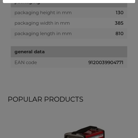
packaging
packaging height in mm
130
packaging width in mm
385
packaging length in mm
810
general data
EAN code
9120039904771
POPULAR PRODUCTS