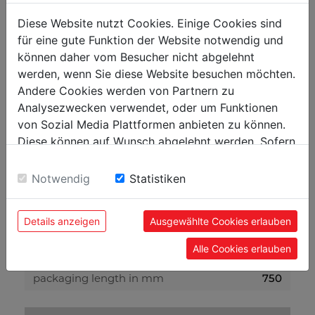
max. cutting width at parallel fence in mm
710
Diese Website nutzt Cookies. Einige Cookies sind
für eine gute Funktion der Website notwendig und
circular saws
können daher vom Besucher nicht abgelehnt
werden, wenn Sie diese Website besuchen möchten.
sawblade in mm
254 / 30
Andere Cookies werden von Partnern zu
Analysezwecken verwendet, oder um Funktionen
weight
von Sozial Media Plattformen anbieten zu können.
net weight in kg
108
Diese können auf Wunsch abgelehnt werden. Sofern
sie unsere Webseite weiter nutzen, geben Sie
gross weight in kg
116
Einwilligung zu unseren Cookies.
Notwendig
Statistiken
packaging
Details anzeigen
Ausgewählte Cookies erlauben
packaging height in mm
510
Alle Cookies erlauben
packaging width in mm
620
packaging length in mm
750