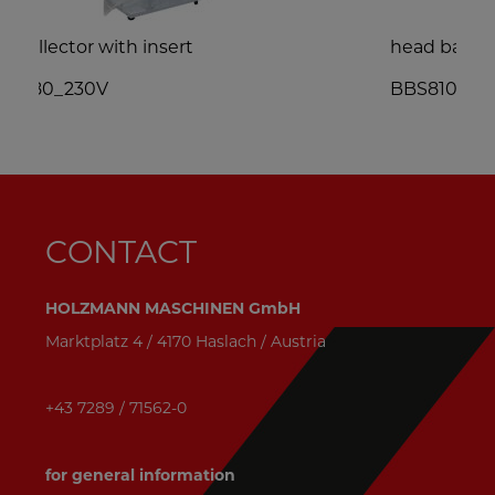
head band saw
BBS810SMART_400V
CONTACT
HOLZMANN MASCHINEN GmbH
Marktplatz 4 / 4170 Haslach / Austria
+43 7289 / 71562-0
for general information