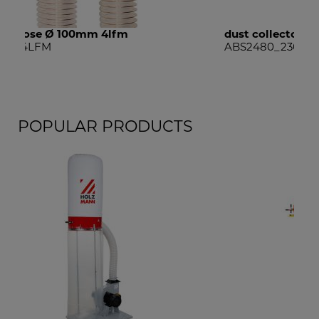
dust collector with insert
dus
ABS2480_230V
AB
POPULAR PRODUCTS