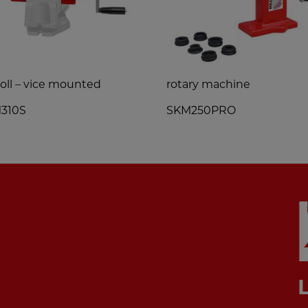
 roll – vice mounted
rotary machine
310S
SKM250PRO