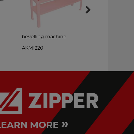
bevelling machine
shear brake
AKM1220
AT200
»
LEARN MORE