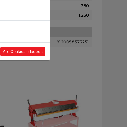
250
1.250
9120058373251
Alle Cookies erlauben