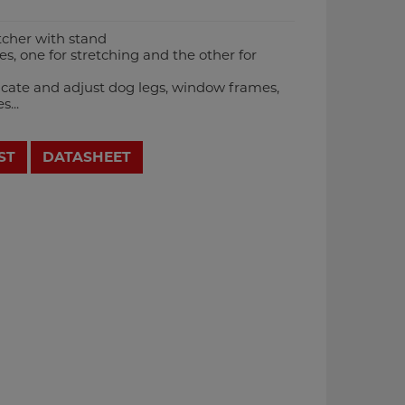
tcher with stand
s, one for stretching and the other for
ricate and adjust dog legs, window frames,
...
ST
DATASHEET