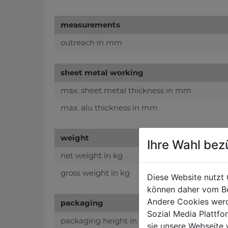
measurements
outreach in mm
sheet metal working
max. sheet metal thickness in mm
max. alu thickness in mm
weight
Ihre Wahl bez
net weight in kg
gross weight in kg
Diese Website nutzt 
können daher vom Be
Andere Cookies werd
packaging
Sozial Media Plattf
packaging height in mm
sie unsere Webseite 