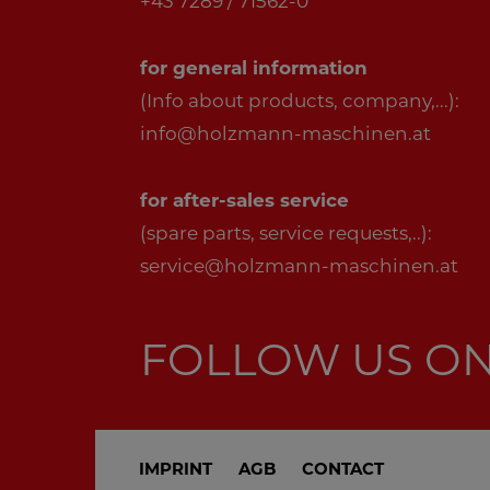
+43 7289 / 71562-0
for general information
(Info about products, company,...):
info@holzmann-maschinen.at
for after-sales service
(spare parts, service requests,..):
service@holzmann-maschinen.at
FOLLOW US O
IMPRINT
AGB
CONTACT