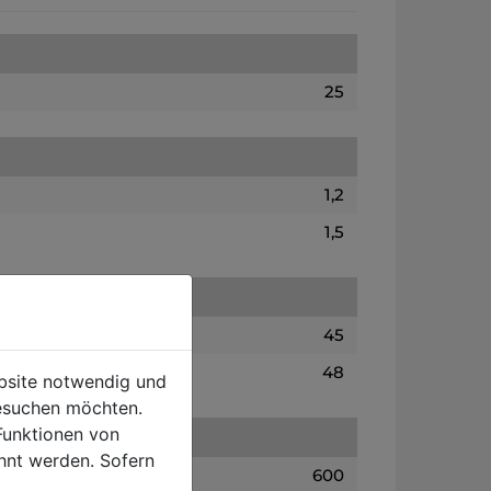
25
1,2
1,5
45
48
ebsite notwendig und
esuchen möchten.
Funktionen von
hnt werden. Sofern
600