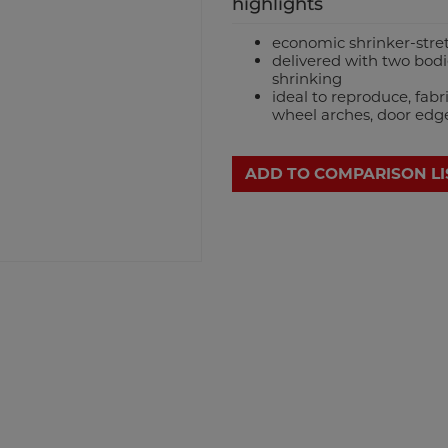
highlights
economic shrinker-stre
delivered with two bodie
shrinking
ideal to reproduce, fab
wheel arches, door edges
ADD TO COMPARISON LI