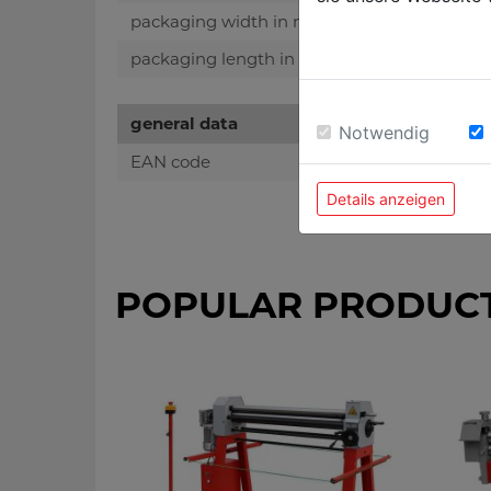
packaging width in mm
packaging length in mm
general data
Notwendig
EAN code
Details anzeigen
POPULAR PRODUC