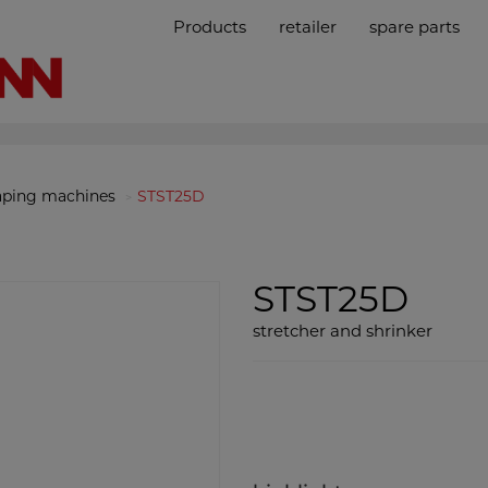
Products
retailer
spare parts
aping machines
STST25D
STST25D
stretcher and shrinker