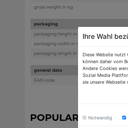
gross weight in kg
packaging
packaging height in mm
Ihre Wahl bez
packaging width in mm
packaging length in mm
Diese Website nutzt 
können daher vom Be
Andere Cookies werd
general data
Sozial Media Plattf
EAN code
sie unsere Webseite 
POPULAR PRODUC
Notwendig