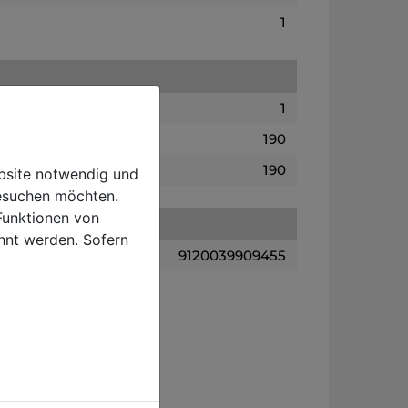
1
1
190
190
ebsite notwendig und
esuchen möchten.
Funktionen von
hnt werden. Sofern
9120039909455