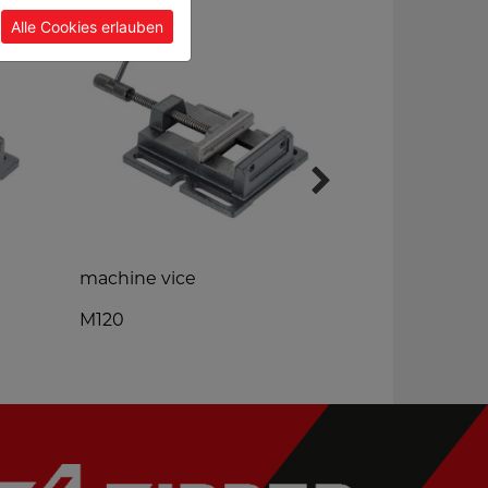
Alle Cookies erlauben
machine vice
turning to
M120
9TLG10