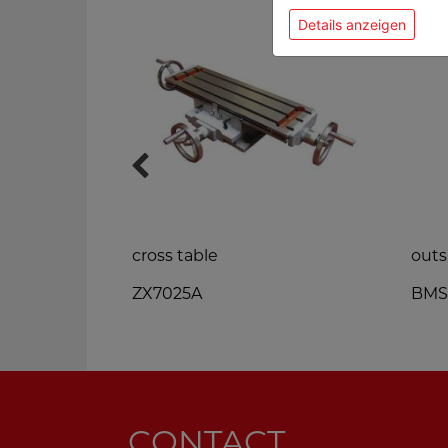
Details anzeigen
 pump
cross table
outs
ZX7025A
BMS
CONTACT