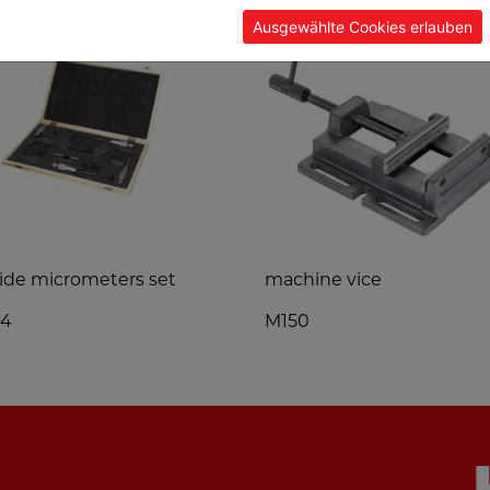
Ausgewählte Cookies erlauben
ide micrometers set
machine vice
4
M150