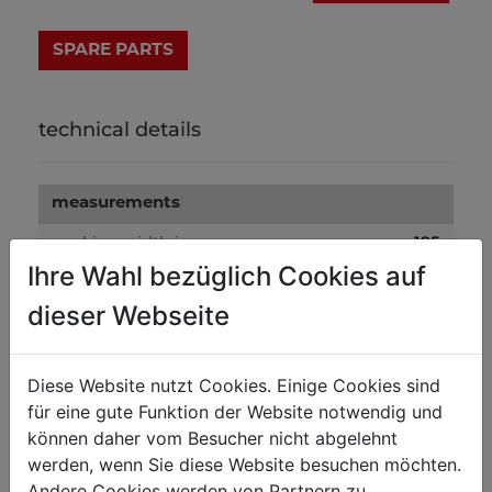
technical details
measurements
195
working width in mm
Ihre Wahl bezüglich Cookies auf
dieser Webseite
sheet metal working
1
max. sheet metal thickness in mm
Diese Website nutzt Cookies. Einige Cookies sind
für eine gute Funktion der Website notwendig und
weight
können daher vom Besucher nicht abgelehnt
12
gross weight in kg
werden, wenn Sie diese Website besuchen möchten.
Andere Cookies werden von Partnern zu