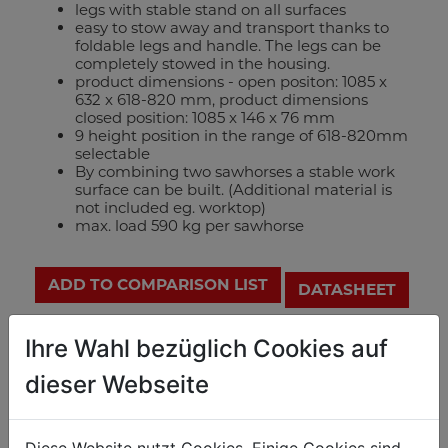
legs with stable stand on all surfaces
easy to stow away and transport thanks to
foldable legs and handle. The legs can be
completely stowed in the housing.
product dimensions - open positon: 1085 x
632 x 618-820 mm, product dimensions
closed position: 1085 x 146 x 76 mm
9 height position in the range of 618-820mm
selectable
By combining two sawhorses a stable work
surface can be built. (Additional material is
not included eg. worktop)
max. load 590 kg per sawhorse
ADD TO COMPARISON LIST
DATASHEET
Ihre Wahl bezüglich Cookies auf
technical details
dieser Webseite
measurements