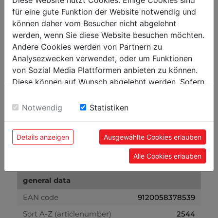
Diese Website nutzt Cookies. Einige Cookies sind
payload in kg
590
für eine gute Funktion der Website notwendig und
können daher vom Besucher nicht abgelehnt
werden, wenn Sie diese Website besuchen möchten.
weight
Andere Cookies werden von Partnern zu
gross weight in kg
10.40
Analysezwecken verwendet, oder um Funktionen
von Sozial Media Plattformen anbieten zu können.
net weight in kg
9.30
Diese können auf Wunsch abgelehnt werden. Sofern
sie unsere Webseite weiter nutzen, geben Sie
packaging
Einwilligung zu unseren Cookies.
Notwendig
Statistiken
packaging width in mm
150
packaging length in mm
1.172
Details anzeigen
Ausgewählte Cookies erlauben
packaging height in mm
180
Alle Cookies erlauben
general data
EAN code
9120058378539
Sort A-Z (articlenumber)
2544